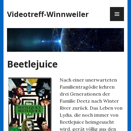
Zum
PR
Inhalt
Videotreff-Winnweiler
ME
springen
Beetlejuice
Nach einer unerwarteten
Familientragödie kehren
drei Generationen der
Familie Deetz nach Winter
River zurück. Das Leben von
Lydia, die noch immer von
Beetlejuice heimgesucht
wird, gerät völlig aus den