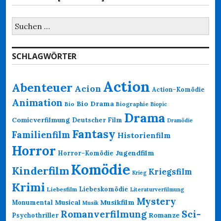
Suchen
nach:
SCHLAGWÖRTER
Action
Abenteuer
Acion
Action-Komödie
Animation
Bio Drama
Bio
Biographie
Biopic
Drama
Comicverfilmung
Deutscher Film
Dramödie
Fantasy
Familienfilm
Historienfilm
Horror
Jugendfilm
Horror-Komödie
Komödie
Kinderfilm
Kriegsfilm
Krieg
Krimi
Liebeskomödie
Liebesfilm
Literaturverfilmung
Mystery
Musikfilm
Monumental
Musical
Musik
Romanverfilmung
Sci-
Psychothriller
Romanze