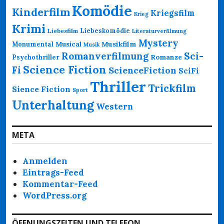
Komödie
Kinderfilm
Kriegsfilm
Krieg
Krimi
Liebeskomödie
Liebesfilm
Literaturverfilmung
Mystery
Musikfilm
Monumental
Musical
Musik
Romanverfilmung
Sci-
Psychothriller
Romanze
Science Fiction
Fi
ScienceFiction
SciFi
Thriller
Trickfilm
Sience Fiction
Sport
Unterhaltung
Western
META
Anmelden
Eintrags-Feed
Kommentar-Feed
WordPress.org
ÖFFNUNGSZEITEN UND TELEFON