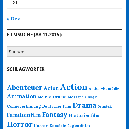
31
« Dez.
FILMSUCHE [AB 11.2015]:
Suchen
nach:
SCHLAGWÖRTER
Action
Abenteuer
Acion
Action-Komödie
Animation
Bio Drama
Bio
Biographie
Biopic
Drama
Comicverfilmung
Deutscher Film
Dramödie
Fantasy
Familienfilm
Historienfilm
Horror
Jugendfilm
Horror-Komödie