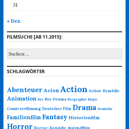
31
« Dez.
FILMSUCHE [AB 11.2015]:
Suchen
nach:
SCHLAGWÖRTER
Action
Abenteuer
Acion
Action-Komödie
Animation
Bio Drama
Bio
Biographie
Biopic
Drama
Comicverfilmung
Deutscher Film
Dramödie
Fantasy
Familienfilm
Historienfilm
Horror
Jugendfilm
Horror-Komödie