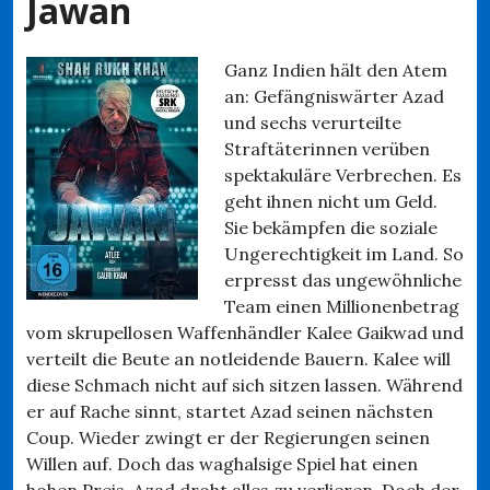
Jawan
Ganz Indien hält den Atem
an: Gefängniswärter Azad
und sechs verurteilte
Straftäterinnen verüben
spektakuläre Verbrechen. Es
geht ihnen nicht um Geld.
Sie bekämpfen die soziale
Ungerechtigkeit im Land. So
erpresst das ungewöhnliche
Team einen Millionenbetrag
vom skrupellosen Waffenhändler Kalee Gaikwad und
verteilt die Beute an notleidende Bauern. Kalee will
diese Schmach nicht auf sich sitzen lassen. Während
er auf Rache sinnt, startet Azad seinen nächsten
Coup. Wieder zwingt er der Regierungen seinen
Willen auf. Doch das waghalsige Spiel hat einen
hohen Preis. Azad droht alles zu verlieren. Doch der