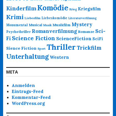
Komödie
Kinderfilm
Kriegsfilm
Krieg
Krimi
Liebeskomödie
Liebesfilm
Literaturverfilmung
Mystery
Musikfilm
Monumental
Musical
Musik
Romanverfilmung
Sci-
Psychothriller
Romanze
Science Fiction
Fi
ScienceFiction
SciFi
Thriller
Trickfilm
Sience Fiction
Sport
Unterhaltung
Western
META
Anmelden
Eintrags-Feed
Kommentar-Feed
WordPress.org