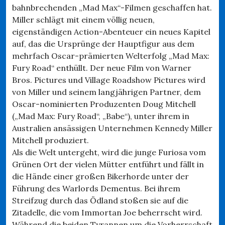
bahnbrechenden „Mad Max“-Filmen geschaffen hat.
Miller schlägt mit einem völlig neuen,
eigenständigen Action-Abenteuer ein neues Kapitel
auf, das die Ursprünge der Hauptfigur aus dem
mehrfach Oscar-prämierten Welterfolg „Mad Max:
Fury Road“ enthüllt. Der neue Film von Warner
Bros. Pictures und Village Roadshow Pictures wird
von Miller und seinem langjährigen Partner, dem
Oscar-nominierten Produzenten Doug Mitchell
(„Mad Max: Fury Road“, „Babe“), unter ihrem in
Australien ansässigen Unternehmen Kennedy Miller
Mitchell produziert.
Als die Welt untergeht, wird die junge Furiosa vom
Grünen Ort der vielen Mütter entführt und fällt in
die Hände einer großen Bikerhorde unter der
Führung des Warlords Dementus. Bei ihrem
Streifzug durch das Ödland stoßen sie auf die
Zitadelle, die vom Immortan Joe beherrscht wird.
Während die beiden Tyrannen um die Vorherrschaft