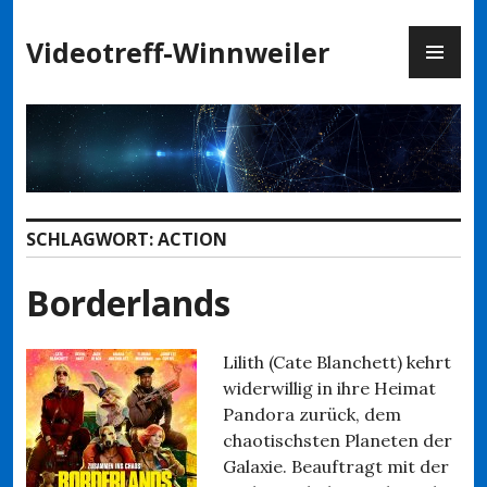
Zum
PR
Inhalt
Videotreff-Winnweiler
ME
springen
SCHLAGWORT:
ACTION
Borderlands
Lilith (Cate Blanchett) kehrt
widerwillig in ihre Heimat
Pandora zurück, dem
chaotischsten Planeten der
Galaxie. Beauftragt mit der