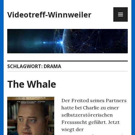
Zum
PR
Inhalt
Videotreff-Winnweiler
ME
springen
SCHLAGWORT:
DRAMA
The Whale
Der Freitod seines Partners
hatte bei Charlie zu einer
selbstzerstörerischen
Fresssucht geführt. Jetzt
wiegt der