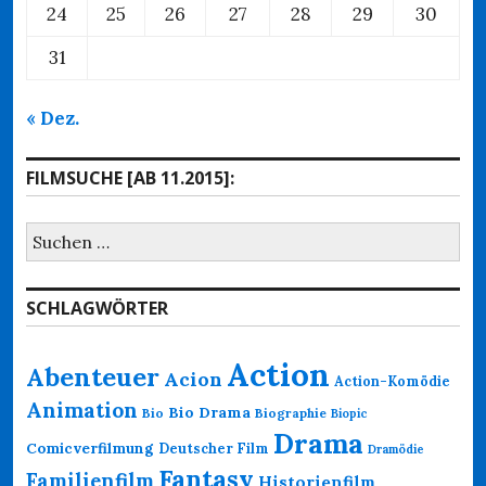
24
25
26
27
28
29
30
31
« Dez.
FILMSUCHE [AB 11.2015]:
Suchen
nach:
SCHLAGWÖRTER
Action
Abenteuer
Acion
Action-Komödie
Animation
Bio Drama
Bio
Biographie
Biopic
Drama
Comicverfilmung
Deutscher Film
Dramödie
Fantasy
Familienfilm
Historienfilm