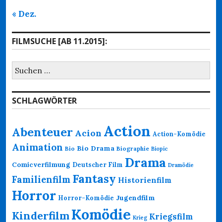
« Dez.
FILMSUCHE [AB 11.2015]:
Suchen
nach:
SCHLAGWÖRTER
Action
Abenteuer
Acion
Action-Komödie
Animation
Bio Drama
Bio
Biographie
Biopic
Drama
Comicverfilmung
Deutscher Film
Dramödie
Fantasy
Familienfilm
Historienfilm
Horror
Jugendfilm
Horror-Komödie
Komödie
Kinderfilm
Kriegsfilm
Krieg