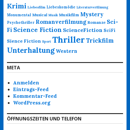
Krimi
Liebeskomödie
Liebesfilm
Literaturverfilmung
Mystery
Musikfilm
Monumental
Musical
Musik
Romanverfilmung
Sci-
Psychothriller
Romanze
Science Fiction
Fi
ScienceFiction
SciFi
Thriller
Trickfilm
Sience Fiction
Sport
Unterhaltung
Western
META
Anmelden
Eintrags-Feed
Kommentar-Feed
WordPress.org
ÖFFNUNGSZEITEN UND TELEFON