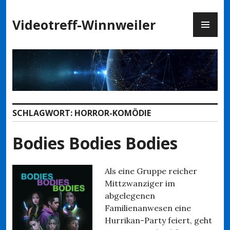
Zum
PR
Inhalt
Videotreff-Winnweiler
ME
springen
SCHLAGWORT:
HORROR-KOMÖDIE
Bodies Bodies Bodies
Als eine Gruppe reicher
Mittzwanziger im
abgelegenen
Familienanwesen eine
Hurrikan-Party feiert, geht