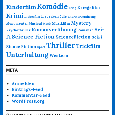
Komödie
Kinderfilm
Kriegsfilm
Krieg
Krimi
Liebeskomödie
Liebesfilm
Literaturverfilmung
Mystery
Musikfilm
Monumental
Musical
Musik
Romanverfilmung
Sci-
Psychothriller
Romanze
Science Fiction
Fi
ScienceFiction
SciFi
Thriller
Trickfilm
Sience Fiction
Sport
Unterhaltung
Western
META
Anmelden
Eintrags-Feed
Kommentar-Feed
WordPress.org