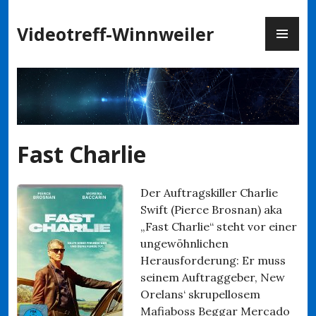
Zum
PR
Inhalt
Videotreff-Winnweiler
ME
springen
Fast Charlie
Der Auftragskiller Charlie
Swift (Pierce Brosnan) aka
„Fast Charlie“ steht vor einer
ungewöhnlichen
Herausforderung: Er muss
seinem Auftraggeber, New
Orelans‘ skrupellosem
Mafiaboss Beggar Mercado