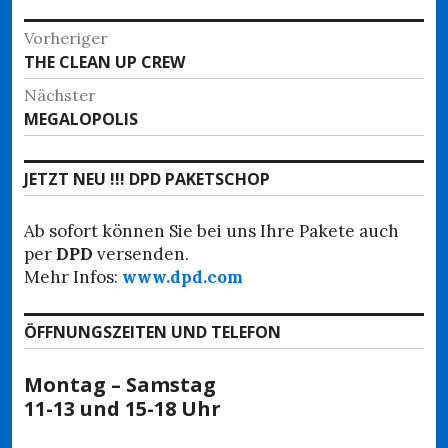
Beitragsnavigation
Vorheriger
Vorheriger
THE CLEAN UP CREW
Beitrag:
Nächster
Nächster
MEGALOPOLIS
Beitrag:
JETZT NEU !!! DPD PAKETSCHOP
Ab sofort können Sie bei uns Ihre Pakete auch
per
DPD
versenden.
Mehr Infos:
www.dpd.com
ÖFFNUNGSZEITEN UND TELEFON
Montag – Samstag
11-13 und 15-18 Uhr