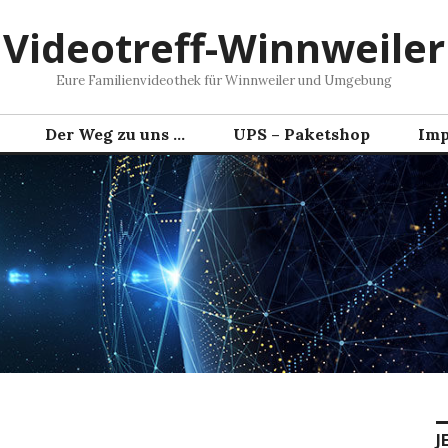
Videotreff-Winnweiler
Eure Familienvideothek für Winnweiler und Umgebung
Der Weg zu uns …
UPS – Paketshop
Imp
J