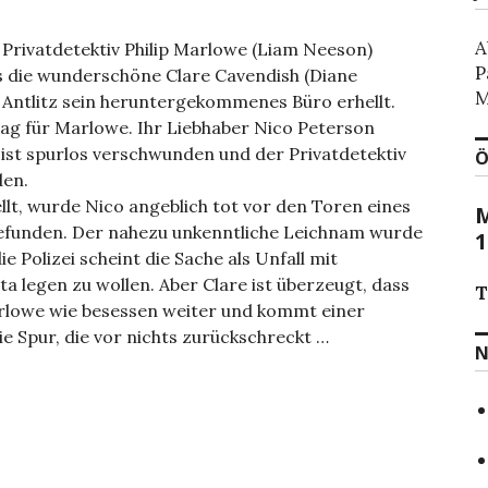
A
 Privatdetektiv Philip Marlowe (Liam Neeson)
P
ls die wunderschöne Clare Cavendish (Diane
M
 Antlitz sein heruntergekommenes Büro erhellt.
rag für Marlowe. Ihr Liebhaber Nico Peterson
 ist spurlos verschwunden und der Privatdetektiv
Ö
den.
llt, wurde Nico angeblich tot vor den Toren eines
M
gefunden. Der nahezu unkenntliche Leichnam wurde
1
e Polizei scheint die Sache als Unfall mit
ta legen zu wollen. Aber Clare ist überzeugt, dass
T
arlowe wie besessen weiter und kommt einer
ie Spur, die vor nichts zurückschreckt …
N