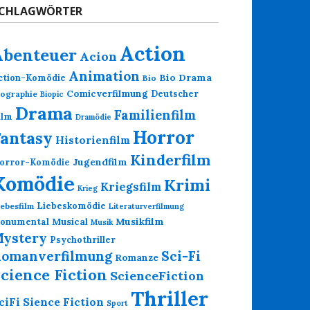
CHLAGWÖRTER
Action
Abenteuer
Acion
Animation
Bio Drama
ction-Komödie
Bio
Comicverfilmung
Deutscher
iographie
Biopic
Drama
Familienfilm
ilm
Dramödie
Horror
Fantasy
Historienfilm
Kinderfilm
Jugendfilm
orror-Komödie
Komödie
Krimi
Kriegsfilm
Krieg
Liebeskomödie
iebesfilm
Literaturverfilmung
Musikfilm
onumental
Musical
Musik
ystery
Psychothriller
omanverfilmung
Sci-Fi
Romanze
cience Fiction
ScienceFiction
Thriller
Sience Fiction
ciFi
Sport