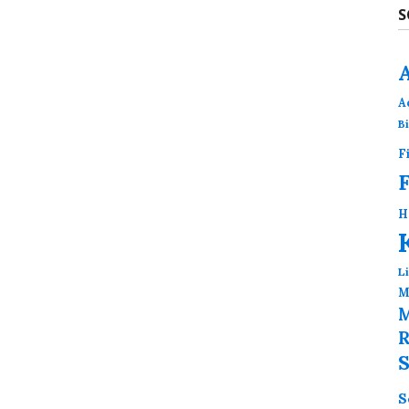
S
A
B
F
H
L
M
M
R
S
S