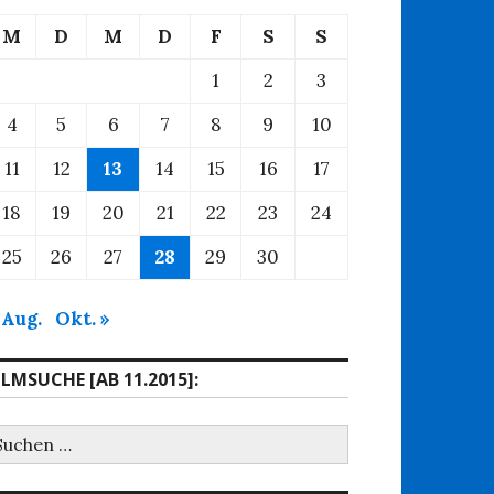
M
D
M
D
F
S
S
1
2
3
4
5
6
7
8
9
10
11
12
13
14
15
16
17
18
19
20
21
22
23
24
25
26
27
28
29
30
 Aug.
Okt. »
ILMSUCHE [AB 11.2015]:
uchen
ach: