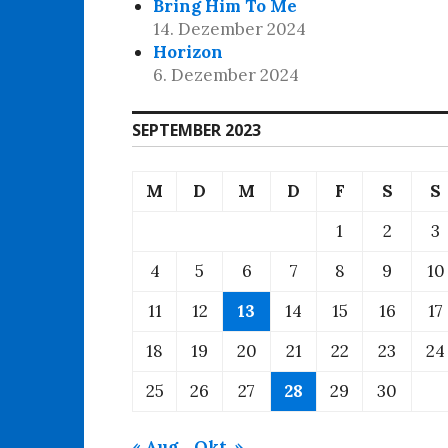
Bring Him To Me
14. Dezember 2024
Horizon
6. Dezember 2024
SEPTEMBER 2023
M
D
M
D
F
S
S
1
2
3
4
5
6
7
8
9
10
11
12
13
14
15
16
17
18
19
20
21
22
23
24
25
26
27
28
29
30
« Aug.
Okt. »