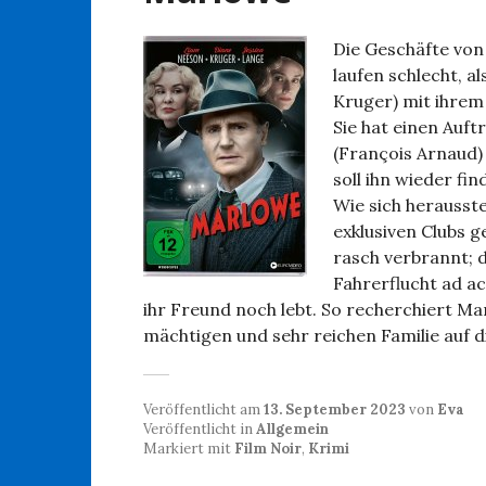
Die Geschäfte von
laufen schlecht, a
Kruger) mit ihrem
Sie hat einen Auft
(François Arnaud)
soll ihn wieder fin
Wie sich herausste
exklusiven Clubs 
rasch verbrannt; di
Fahrerflucht ad ac
ihr Freund noch lebt. So recherchiert M
mächtigen und sehr reichen Familie auf d
Veröffentlicht am
13. September 2023
von
Eva
Veröffentlicht in
Allgemein
Markiert mit
Film Noir
,
Krimi