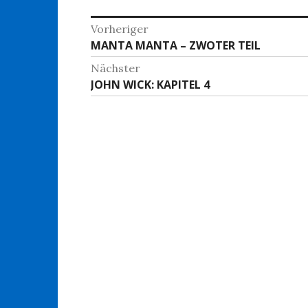
Beitragsnavigation
Vorheriger
Vorheriger
MANTA MANTA – ZWOTER TEIL
Beitrag:
Nächster
Nächster
JOHN WICK: KAPITEL 4
Beitrag: