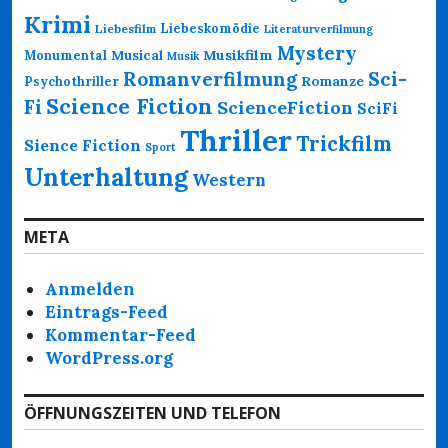
Krimi
Liebeskomödie
Liebesfilm
Literaturverfilmung
Mystery
Musikfilm
Monumental
Musical
Musik
Romanverfilmung
Sci-
Psychothriller
Romanze
Science Fiction
Fi
ScienceFiction
SciFi
Thriller
Trickfilm
Sience Fiction
Sport
Unterhaltung
Western
META
Anmelden
Eintrags-Feed
Kommentar-Feed
WordPress.org
ÖFFNUNGSZEITEN UND TELEFON