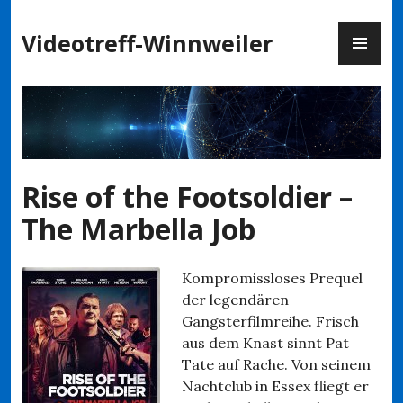
Zum
PR
Inhalt
Videotreff-Winnweiler
ME
springen
Rise of the Footsoldier –
The Marbella Job
Kompromissloses Prequel
der legendären
Gangsterfilmreihe. Frisch
aus dem Knast sinnt Pat
Tate auf Rache. Von seinem
Nachtclub in Essex fliegt er