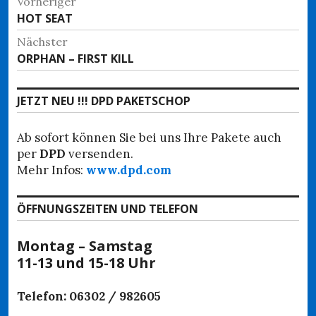
Beitragsnavigation
Vorheriger
Vorheriger
HOT SEAT
Beitrag:
Nächster
Nächster
ORPHAN – FIRST KILL
Beitrag:
JETZT NEU !!! DPD PAKETSCHOP
Ab sofort können Sie bei uns Ihre Pakete auch
per
DPD
versenden.
Mehr Infos:
www.dpd.com
ÖFFNUNGSZEITEN UND TELEFON
Montag – Samstag
11-13 und 15-18 Uhr
Telefon: 06302 / 982605