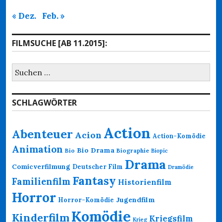
« Dez.
Feb. »
FILMSUCHE [AB 11.2015]:
Suchen
nach:
SCHLAGWÖRTER
Action
Abenteuer
Acion
Action-Komödie
Animation
Bio Drama
Bio
Biographie
Biopic
Drama
Comicverfilmung
Deutscher Film
Dramödie
Fantasy
Familienfilm
Historienfilm
Horror
Jugendfilm
Horror-Komödie
Komödie
Kinderfilm
Kriegsfilm
Krieg