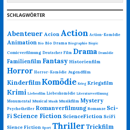
nach:
SCHLAGWÖRTER
Action
Abenteuer
Acion
Action-Komödie
Animation
Bio Drama
Bio
Biographie
Biopic
Drama
Comicverfilmung
Deutscher Film
Dramödie
Fantasy
Familienfilm
Historienfilm
Horror
Jugendfilm
Horror-Komödie
Komödie
Kinderfilm
Kriegsfilm
Krieg
Krimi
Liebeskomödie
Liebesfilm
Literaturverfilmung
Mystery
Musikfilm
Monumental
Musical
Musik
Romanverfilmung
Sci-
Psychothriller
Romanze
Science Fiction
Fi
ScienceFiction
SciFi
Thriller
Trickfilm
Sience Fiction
Sport