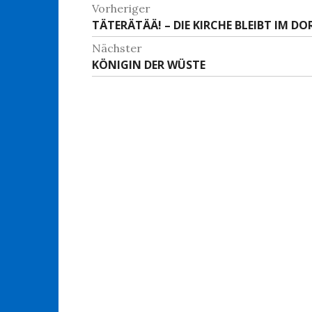
Beitragsnavigation
Vorheriger
Vorheriger
TÄTERÄTÄÄ! – DIE KIRCHE BLEIBT IM DOR
Beitrag:
Nächster
Nächster
KÖNIGIN DER WÜSTE
Beitrag: