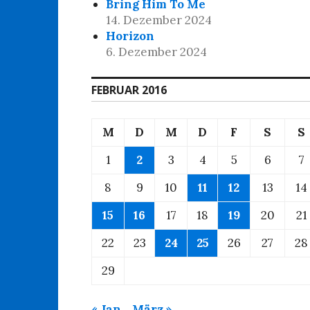
Bring Him To Me
14. Dezember 2024
Horizon
6. Dezember 2024
FEBRUAR 2016
M
D
M
D
F
S
S
1
2
3
4
5
6
7
8
9
10
11
12
13
14
15
16
17
18
19
20
21
22
23
24
25
26
27
28
29
« Jan.
März »