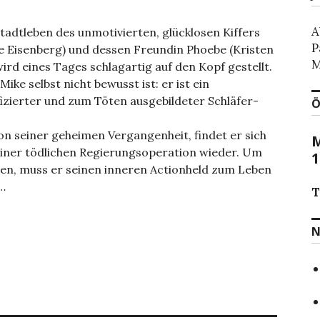
A
tadtleben des unmotivierten, glücklosen Kiffers
P
se Eisenberg) und dessen Freundin Phoebe (Kristen
M
ird eines Tages schlagartig auf den Kopf gestellt.
ike selbst nicht bewusst ist: er ist ein
izierter und zum Töten ausgebildeter Schläfer-
Ö
on seiner geheimen Vergangenheit, findet er sich
M
einer tödlichen Regierungsoperation wieder. Um
1
ben, muss er seinen inneren Actionheld zum Leben
…
T
N