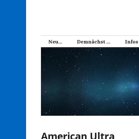
Zum
Inhalt
springen
Neu…
Demnächst …
Infos
American Ultra