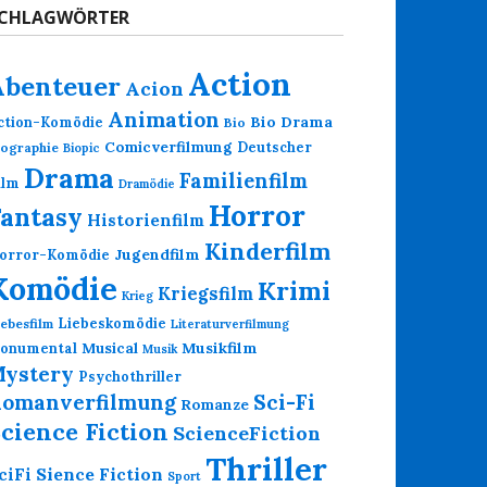
CHLAGWÖRTER
Action
Abenteuer
Acion
Animation
Bio Drama
ction-Komödie
Bio
Comicverfilmung
Deutscher
iographie
Biopic
Drama
Familienfilm
ilm
Dramödie
Horror
Fantasy
Historienfilm
Kinderfilm
Jugendfilm
orror-Komödie
Komödie
Krimi
Kriegsfilm
Krieg
Liebeskomödie
iebesfilm
Literaturverfilmung
Musikfilm
onumental
Musical
Musik
ystery
Psychothriller
omanverfilmung
Sci-Fi
Romanze
cience Fiction
ScienceFiction
Thriller
Sience Fiction
ciFi
Sport