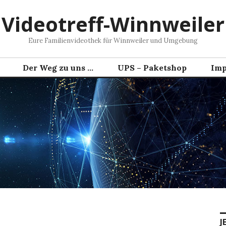
Videotreff-Winnweiler
Eure Familienvideothek für Winnweiler und Umgebung
Der Weg zu uns …
UPS – Paketshop
Imp
J