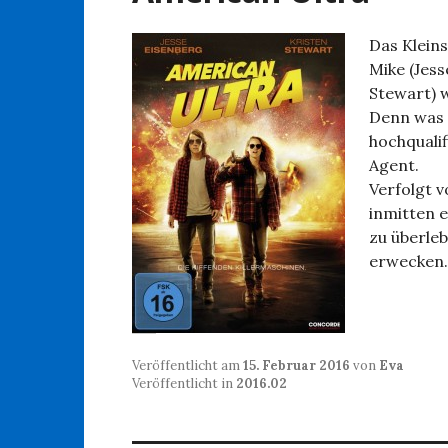
Das Kleins
Mike (Jes
Stewart) w
Denn was M
hochqualif
Agent.
Verfolgt v
inmitten 
zu überle
erwecken
Veröffentlicht am
15. Februar 2016
von
Eva
Veröffentlicht in
2016.02