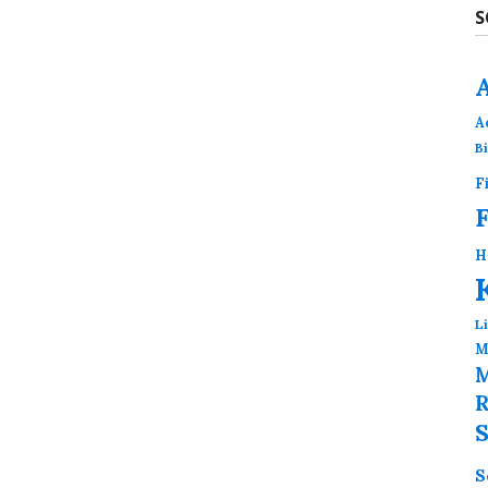
S
A
B
F
H
L
M
M
R
S
S