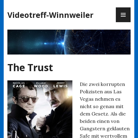
Zum
PR
Inhalt
Videotreff-Winnweiler
ME
springen
The Trust
Die zwei korrupten
Polizisten aus Las
Vegas nehmen es
nicht so genau mit
dem Gesetz. Als die
beiden einen von
Gangstern geklauten
Safe mit wertvollem