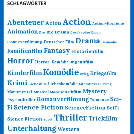
SCHLAGWÖRTER
Action
Abenteuer
Acion
Action-Komödie
Animation
Bio Drama
Bio
Biographie
Biopic
Drama
Comicverfilmung
Deutscher Film
Dramödie
Fantasy
Familienfilm
Historienfilm
Horror
Jugendfilm
Horror-Komödie
Komödie
Kinderfilm
Kriegsfilm
Krieg
Krimi
Liebeskomödie
Liebesfilm
Literaturverfilmung
Mystery
Musikfilm
Monumental
Musical
Musik
Romanverfilmung
Sci-
Psychothriller
Romanze
Science Fiction
Fi
ScienceFiction
SciFi
Thriller
Trickfilm
Sience Fiction
Sport
Unterhaltung
Western