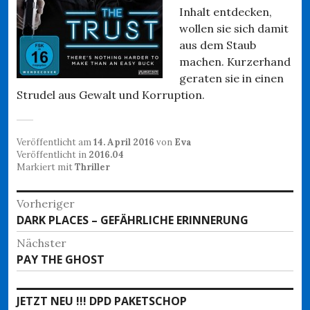
Inhalt entdecken,
wollen sie sich damit
aus dem Staub
machen. Kurzerhand
geraten sie in einen
Strudel aus Gewalt und Korruption.
Veröffentlicht am
14. April 2016
von
Eva
Veröffentlicht in
2016.04
Markiert mit
Thriller
Beitragsnavigation
Vorheriger
Vorheriger
DARK PLACES – GEFÄHRLICHE ERINNERUNG
Beitrag:
Nächster
Nächster
PAY THE GHOST
Beitrag:
JETZT NEU !!! DPD PAKETSCHOP