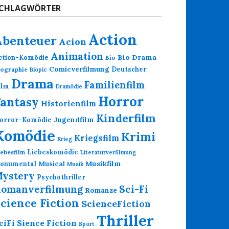
CHLAGWÖRTER
Action
Abenteuer
Acion
Animation
Bio Drama
ction-Komödie
Bio
Comicverfilmung
Deutscher
iographie
Biopic
Drama
Familienfilm
ilm
Dramödie
Horror
Fantasy
Historienfilm
Kinderfilm
Jugendfilm
orror-Komödie
Komödie
Krimi
Kriegsfilm
Krieg
Liebeskomödie
iebesfilm
Literaturverfilmung
Musikfilm
onumental
Musical
Musik
ystery
Psychothriller
omanverfilmung
Sci-Fi
Romanze
cience Fiction
ScienceFiction
Thriller
Sience Fiction
ciFi
Sport