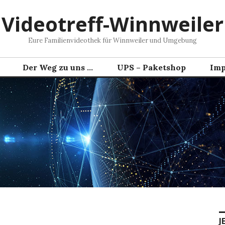
Videotreff-Winnweiler
Eure Familienvideothek für Winnweiler und Umgebung
Der Weg zu uns …
UPS – Paketshop
Imp
J