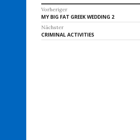
Beitragsnavigation
Vorheriger
Vorheriger
MY BIG FAT GREEK WEDDING 2
Beitrag:
Nächster
Nächster
CRIMINAL ACTIVITIES
Beitrag: