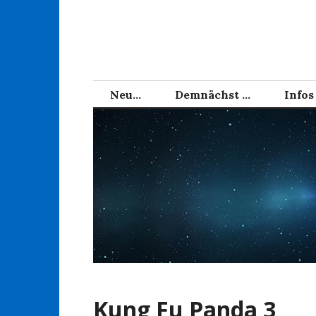
Zum
Inhalt
springen
Neu…
Demnächst …
Infos
Kung Fu Panda 3