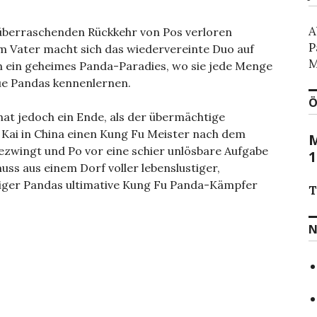
A
überraschenden Rückkehr von Pos verloren
P
m Vater macht sich das wiedervereinte Duo auf
M
n ein geheimes Panda-Paradies, wo sie jede Menge
ue Pandas kennenlernen.
Ö
at jedoch ein Ende, als der übermächtige
Kai in China einen Kung Fu Meister nach dem
M
zwingt und Po vor eine schier unlösbare Aufgabe
1
 muss aus einem Dorf voller lebenslustiger,
liger Pandas ultimative Kung Fu Panda-Kämpfer
T
N