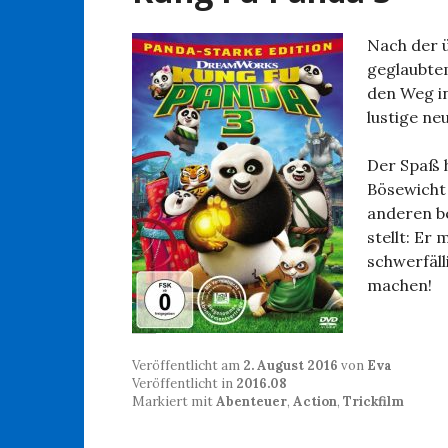
Nach der 
geglaubte
den Weg i
lustige ne
Der Spaß h
Bösewicht 
anderen be
stellt: Er
schwerfäl
machen!
Veröffentlicht am
2. August 2016
von
Eva
Veröffentlicht in
2016.08
Markiert mit
Abenteuer
,
Action
,
Trickfilm