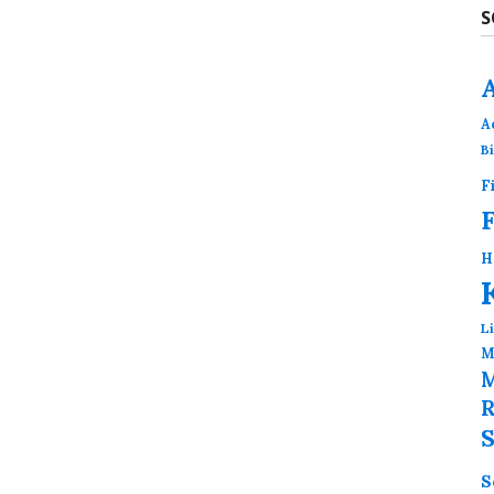
S
A
B
F
H
L
M
M
R
S
S