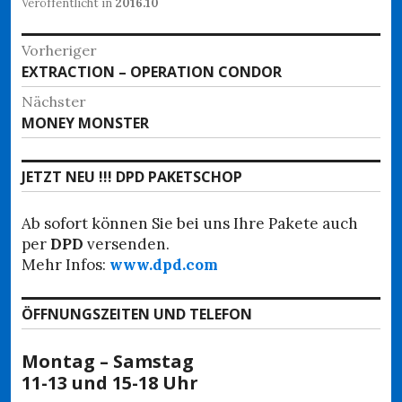
Veröffentlicht in
2016.10
Beitragsnavigation
Vorheriger
Vorheriger
EXTRACTION – OPERATION CONDOR
Beitrag:
Nächster
Nächster
MONEY MONSTER
Beitrag:
JETZT NEU !!! DPD PAKETSCHOP
Ab sofort können Sie bei uns Ihre Pakete auch
per
DPD
versenden.
Mehr Infos:
www.dpd.com
ÖFFNUNGSZEITEN UND TELEFON
Montag – Samstag
11-13 und 15-18 Uhr