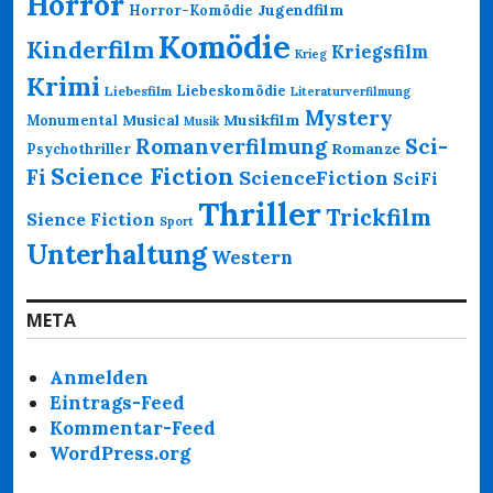
Horror
Jugendfilm
Horror-Komödie
Komödie
Kinderfilm
Kriegsfilm
Krieg
Krimi
Liebeskomödie
Liebesfilm
Literaturverfilmung
Mystery
Musikfilm
Monumental
Musical
Musik
Romanverfilmung
Sci-
Psychothriller
Romanze
Science Fiction
Fi
ScienceFiction
SciFi
Thriller
Trickfilm
Sience Fiction
Sport
Unterhaltung
Western
META
Anmelden
Eintrags-Feed
Kommentar-Feed
WordPress.org