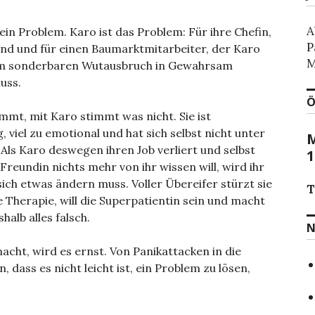
A
ein Problem. Karo ist das Problem: Für ihre Chefin,
P
und und für einen Baumarktmitarbeiter, der Karo
M
m sonderbaren Wutausbruch in Gewahrsam
uss.
Ö
mmt, mit Karo stimmt was nicht. Sie ist
, viel zu emotional und hat sich selbst nicht unter
M
 Als Karo deswegen ihren Job verliert und selbst
1
 Freundin nichts mehr von ihr wissen will, wird ihr
 sich etwas ändern muss. Voller Übereifer stürzt sie
T
ne Therapie, will die Superpatientin sein und macht
halb alles falsch.
N
macht, wird es ernst. Von Panikattacken in die
, dass es nicht leicht ist, ein Problem zu lösen,