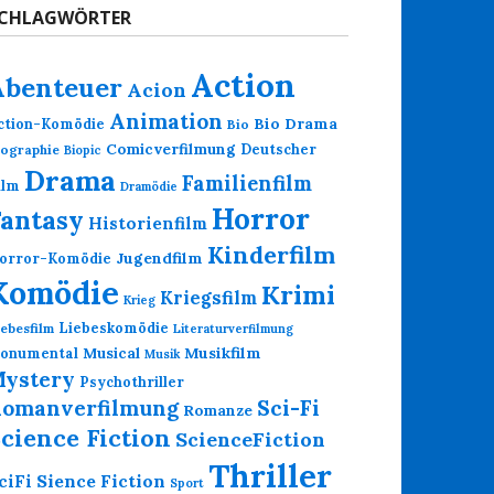
CHLAGWÖRTER
Action
Abenteuer
Acion
Animation
Bio Drama
ction-Komödie
Bio
Comicverfilmung
Deutscher
iographie
Biopic
Drama
Familienfilm
ilm
Dramödie
Horror
Fantasy
Historienfilm
Kinderfilm
Jugendfilm
orror-Komödie
Komödie
Krimi
Kriegsfilm
Krieg
Liebeskomödie
iebesfilm
Literaturverfilmung
Musikfilm
onumental
Musical
Musik
ystery
Psychothriller
omanverfilmung
Sci-Fi
Romanze
cience Fiction
ScienceFiction
Thriller
Sience Fiction
ciFi
Sport