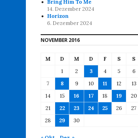
Bring Him To Me
14. Dezember 2024
Horizon
6. Dezember 2024
NOVEMBER 2016
M
D
M
D
F
S
S
1
2
3
4
5
6
7
8
9
10
11
12
13
14
15
16
17
18
19
20
21
22
23
24
25
26
27
28
29
30
« Okt.
Dez. »