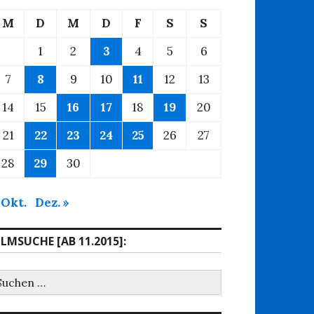
M
D
M
D
F
S
S
1
2
3
4
5
6
7
8
9
10
11
12
13
14
15
16
17
18
19
20
21
22
23
24
25
26
27
28
29
30
 Okt.
Dez. »
ILMSUCHE [AB 11.2015]:
uchen
ach: