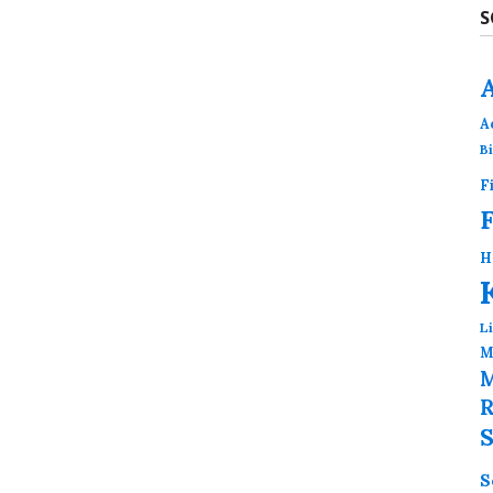
S
A
B
F
H
L
M
M
R
S
S