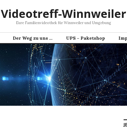
Videotreff-Winnweiler
Eure Familienvideothek für Winnweiler und Umgebung
Der Weg zu uns …
UPS – Paketshop
Imp
J