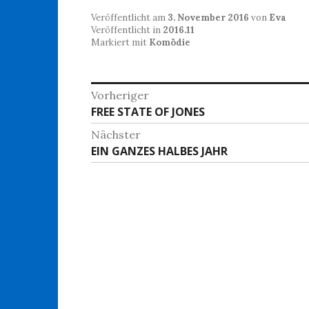
Veröffentlicht am
3. November 2016
von
Eva
Veröffentlicht in
2016.11
Markiert mit
Komödie
Beitragsnavigation
Vorheriger
Vorheriger
FREE STATE OF JONES
Beitrag:
Nächster
Nächster
EIN GANZES HALBES JAHR
Beitrag: