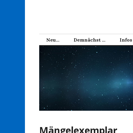
Zum
Inhalt
springen
Neu…
Demnächst …
Infos
Mängelexemplar