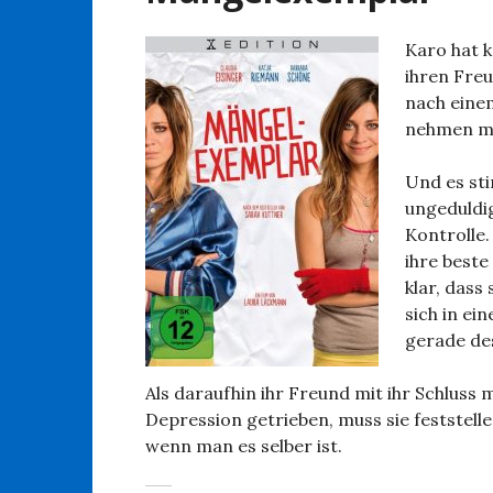
Karo hat k
ihren Fre
nach eine
nehmen m
Und es sti
ungeduldig
Kontrolle.
ihre beste
klar, dass
sich in ei
gerade des
Als daraufhin ihr Freund mit ihr Schluss 
Depression getrieben, muss sie feststellen
wenn man es selber ist.