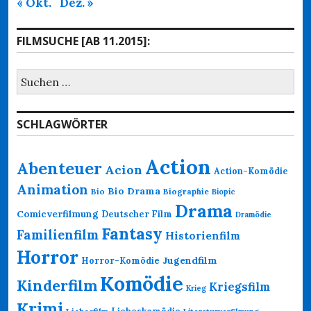
« Okt.
Dez. »
FILMSUCHE [AB 11.2015]:
Suchen
nach:
SCHLAGWÖRTER
Action
Abenteuer
Acion
Action-Komödie
Animation
Bio Drama
Bio
Biographie
Biopic
Drama
Comicverfilmung
Deutscher Film
Dramödie
Fantasy
Familienfilm
Historienfilm
Horror
Jugendfilm
Horror-Komödie
Komödie
Kinderfilm
Kriegsfilm
Krieg
Krimi
Liebeskomödie