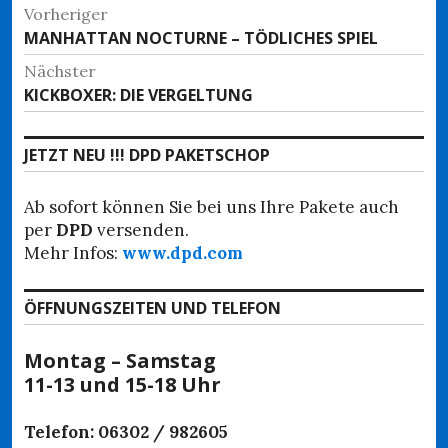
Beitragsnavigation
Vorheriger
Vorheriger
MANHATTAN NOCTURNE – TÖDLICHES SPIEL
Beitrag:
Nächster
Nächster
KICKBOXER: DIE VERGELTUNG
Beitrag:
JETZT NEU !!! DPD PAKETSCHOP
Ab sofort können Sie bei uns Ihre Pakete auch
per
DPD
versenden.
Mehr Infos:
www.dpd.com
ÖFFNUNGSZEITEN UND TELEFON
Montag – Samstag
11-13 und 15-18 Uhr
Telefon: 06302 / 982605