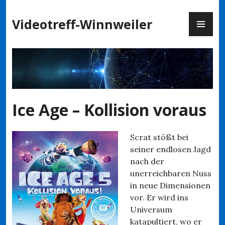
Zum
PR
Inhalt
Videotreff-Winnweiler
ME
springen
Ice Age – Kollision voraus
Scrat stößt bei
seiner endlosen Jagd
nach der
unerreichbaren Nuss
in neue Dimensionen
vor. Er wird ins
Universum
katapultiert, wo er