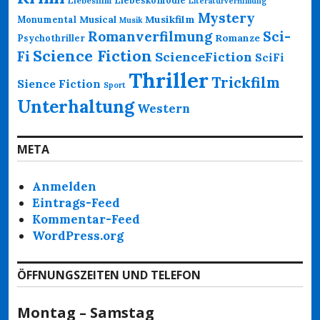
Liebesfilm
Literaturverfilmung
Mystery
Musikfilm
Monumental
Musical
Musik
Romanverfilmung
Sci-
Psychothriller
Romanze
Science Fiction
Fi
ScienceFiction
SciFi
Thriller
Trickfilm
Sience Fiction
Sport
Unterhaltung
Western
META
Anmelden
Eintrags-Feed
Kommentar-Feed
WordPress.org
ÖFFNUNGSZEITEN UND TELEFON
Montag – Samstag