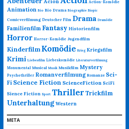
Abenteuer
Acion
Action-Komödie
Animation
Bio Drama
Bio
Biographie
Biopic
Drama
Comicverfilmung
Deutscher Film
Dramödie
Fantasy
Familienfilm
Historienfilm
Horror
Jugendfilm
Horror-Komödie
Komödie
Kinderfilm
Kriegsfilm
Krieg
Krimi
Liebeskomödie
Liebesfilm
Literaturverfilmung
Mystery
Musikfilm
Monumental
Musical
Musik
Romanverfilmung
Sci-
Psychothriller
Romanze
Science Fiction
Fi
ScienceFiction
SciFi
Thriller
Trickfilm
Sience Fiction
Sport
Unterhaltung
Western
META