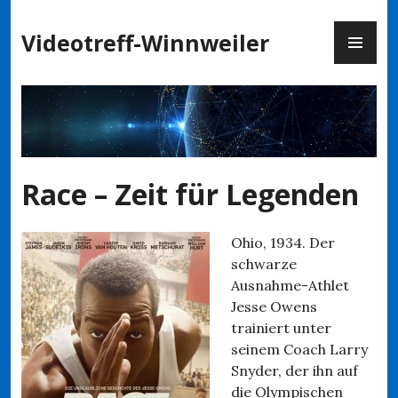
Zum
PR
Inhalt
Videotreff-Winnweiler
ME
springen
Race – Zeit für Legenden
Ohio, 1934. Der
schwarze
Ausnahme-Athlet
Jesse Owens
trainiert unter
seinem Coach Larry
Snyder, der ihn auf
die Olympischen