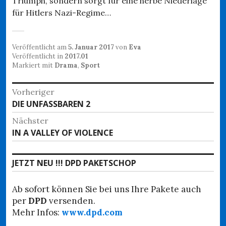
Triumph, sondern sorgt für eine herbe Niederlage
für Hitlers Nazi-Regime…
Veröffentlicht am
5. Januar 2017
von
Eva
Veröffentlicht in
2017.01
Markiert mit
Drama
,
Sport
Beitragsnavigation
Vorheriger
Vorheriger
DIE UNFASSBAREN 2
Beitrag:
Nächster
Nächster
IN A VALLEY OF VIOLENCE
Beitrag:
JETZT NEU !!! DPD PAKETSCHOP
Ab sofort können Sie bei uns Ihre Pakete auch
per
DPD
versenden.
Mehr Infos:
www.dpd.com