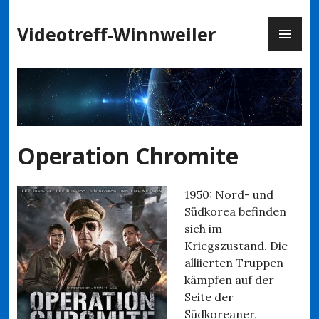
Zum
PR
Inhalt
Videotreff-Winnweiler
ME
springen
Operation Chromite
1950: Nord- und
Südkorea befinden
sich im
Kriegszustand. Die
alliierten Truppen
kämpfen auf der
Seite der
Südkoreaner,