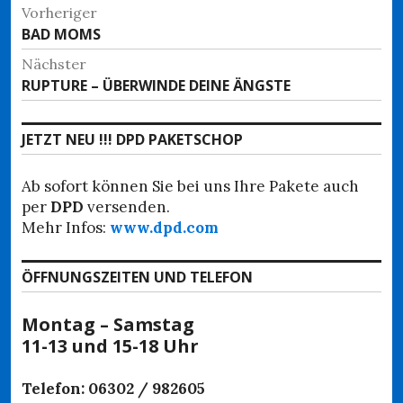
Beitragsnavigation
Vorheriger
Vorheriger
BAD MOMS
Beitrag:
Nächster
Nächster
RUPTURE – ÜBERWINDE DEINE ÄNGSTE
Beitrag:
JETZT NEU !!! DPD PAKETSCHOP
Ab sofort können Sie bei uns Ihre Pakete auch
per
DPD
versenden.
Mehr Infos:
www.dpd.com
ÖFFNUNGSZEITEN UND TELEFON
Montag – Samstag
11-13 und 15-18 Uhr
Telefon: 06302 / 982605