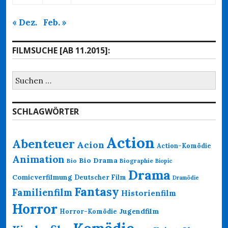
« Dez.
Feb. »
FILMSUCHE [AB 11.2015]:
Suchen
nach:
SCHLAGWÖRTER
Action
Abenteuer
Acion
Action-Komödie
Animation
Bio Drama
Bio
Biographie
Biopic
Drama
Comicverfilmung
Deutscher Film
Dramödie
Fantasy
Familienfilm
Historienfilm
Horror
Jugendfilm
Horror-Komödie