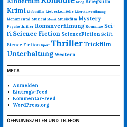
Komödie
Kinderfilm
Kriegsfilm
Krieg
Krimi
Liebeskomödie
Liebesfilm
Literaturverfilmung
Mystery
Musikfilm
Monumental
Musical
Musik
Romanverfilmung
Sci-
Psychothriller
Romanze
Science Fiction
Fi
ScienceFiction
SciFi
Thriller
Trickfilm
Sience Fiction
Sport
Unterhaltung
Western
META
Anmelden
Eintrags-Feed
Kommentar-Feed
WordPress.org
ÖFFNUNGSZEITEN UND TELEFON