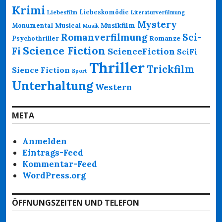
Krimi
Liebeskomödie
Liebesfilm
Literaturverfilmung
Mystery
Musikfilm
Monumental
Musical
Musik
Romanverfilmung
Sci-
Psychothriller
Romanze
Science Fiction
Fi
ScienceFiction
SciFi
Thriller
Trickfilm
Sience Fiction
Sport
Unterhaltung
Western
META
Anmelden
Eintrags-Feed
Kommentar-Feed
WordPress.org
ÖFFNUNGSZEITEN UND TELEFON