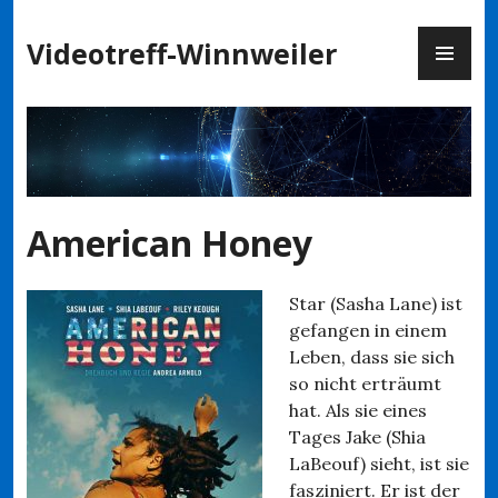
Zum
PR
Inhalt
Videotreff-Winnweiler
ME
springen
American Honey
Star (Sasha Lane) ist
gefangen in einem
Leben, dass sie sich
so nicht erträumt
hat. Als sie eines
Tages Jake (Shia
LaBeouf) sieht, ist sie
fasziniert. Er ist der