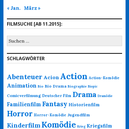
« Jan.
März »
FILMSUCHE [AB 11.2015]:
Suchen
nach:
SCHLAGWÖRTER
Action
Abenteuer
Acion
Action-Komödie
Animation
Bio Drama
Bio
Biographie
Biopic
Drama
Comicverfilmung
Deutscher Film
Dramödie
Fantasy
Familienfilm
Historienfilm
Horror
Jugendfilm
Horror-Komödie
Komödie
Kinderfilm
Kriegsfilm
Krieg