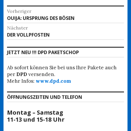
Beitragsnavigation
Vorheriger
Vorheriger
OUIJA: URSPRUNG DES BÖSEN
Beitrag:
Nächster
Nächster
DER VOLLPFOSTEN
Beitrag:
JETZT NEU !!! DPD PAKETSCHOP
Ab sofort können Sie bei uns Ihre Pakete auch
per
DPD
versenden.
Mehr Infos:
www.dpd.com
ÖFFNUNGSZEITEN UND TELEFON
Montag – Samstag
11-13 und 15-18 Uhr