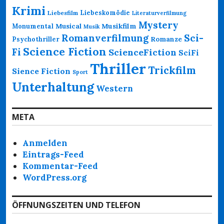
Krimi
Liebeskomödie
Liebesfilm
Literaturverfilmung
Mystery
Musikfilm
Monumental
Musical
Musik
Romanverfilmung
Sci-
Psychothriller
Romanze
Science Fiction
Fi
ScienceFiction
SciFi
Thriller
Trickfilm
Sience Fiction
Sport
Unterhaltung
Western
META
Anmelden
Eintrags-Feed
Kommentar-Feed
WordPress.org
ÖFFNUNGSZEITEN UND TELEFON