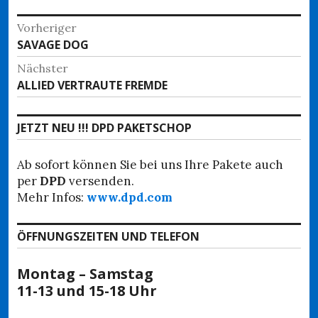
Beitragsnavigation
Vorheriger
Vorheriger
SAVAGE DOG
Beitrag:
Nächster
Nächster
ALLIED VERTRAUTE FREMDE
Beitrag:
JETZT NEU !!! DPD PAKETSCHOP
Ab sofort können Sie bei uns Ihre Pakete auch
per
DPD
versenden.
Mehr Infos:
www.dpd.com
ÖFFNUNGSZEITEN UND TELEFON
Montag – Samstag
11-13 und 15-18 Uhr