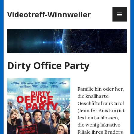
Zum
PR
Inhalt
Videotreff-Winnweiler
ME
springen
Dirty Office Party
Familie hin oder her,
die knallharte
Geschäftsfrau Carol
(Jennifer Aniston) ist
fest entschlossen,
die wenig lukrative
Filiale ihres Bruders