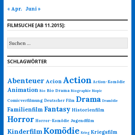
« Apr.
Juni »
FILMSUCHE [AB 11.2015]:
Suchen
nach:
SCHLAGWÖRTER
Action
Abenteuer
Acion
Action-Komödie
Animation
Bio Drama
Bio
Biographie
Biopic
Drama
Comicverfilmung
Deutscher Film
Dramödie
Fantasy
Familienfilm
Historienfilm
Horror
Jugendfilm
Horror-Komödie
Komödie
Kinderfilm
Kriegsfilm
Krieg