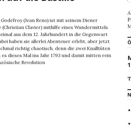
A
P
 Godefroy (Jean Reno) ist mit seinem Diener
M
e (Christian Clavier) mithilfe eines Wundermittels
weimal aus dem 12. Jahrhundert in die Gegenwart
abei haben sie allerlei Abenteuer erlebt, aber jetzt
Ö
chmal richtig chaotisch, denn die zwei Knalltüten
 es dieses Mal ins Jahr 1793 und damit mitten rein
M
nzösische Revolution
1
T
N