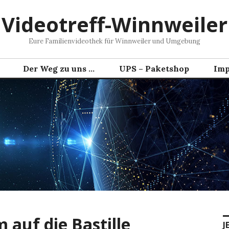
Videotreff-Winnweiler
Eure Familienvideothek für Winnweiler und Umgebung
Der Weg zu uns …
UPS – Paketshop
Imp
 auf die Bastille
J