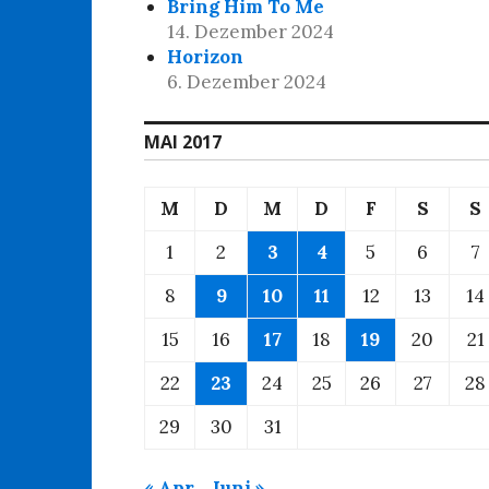
Bring Him To Me
14. Dezember 2024
Horizon
6. Dezember 2024
MAI 2017
M
D
M
D
F
S
S
1
2
3
4
5
6
7
8
9
10
11
12
13
14
15
16
17
18
19
20
21
22
23
24
25
26
27
28
29
30
31
« Apr.
Juni »