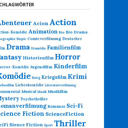
CHLAGWÖRTER
Action
Abenteuer
Acion
Animation
Bio Drama
ction-Komödie
Bio
Comicverfilmung
Deutscher
iographie
Biopic
Drama
Familienfilm
ilm
Dramödie
Horror
Fantasy
Historienfilm
Kinderfilm
Jugendfilm
orror-Komödie
Komödie
Krimi
Kriegsfilm
Krieg
Liebeskomödie
iebesfilm
Literaturverfilmung
Musikfilm
onumental
Musical
Musik
ystery
Psychothriller
omanverfilmung
Sci-Fi
Romanze
cience Fiction
ScienceFiction
Thriller
Sience Fiction
ciFi
Sport