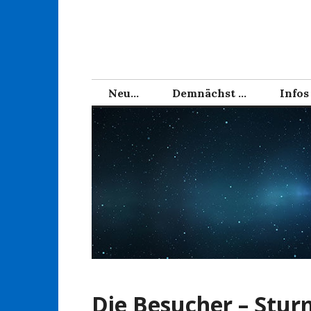
Zum
Inhalt
springen
Neu…
Demnächst …
Infos
Die Besucher – Sturm