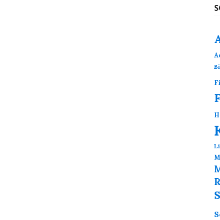
S
A
B
F
H
L
M
M
R
S
S