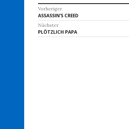
Beitragsnavigation
Vorheriger
Vorheriger
ASSASSIN’S CREED
Beitrag:
Nächster
Nächster
PLÖTZLICH PAPA
Beitrag: