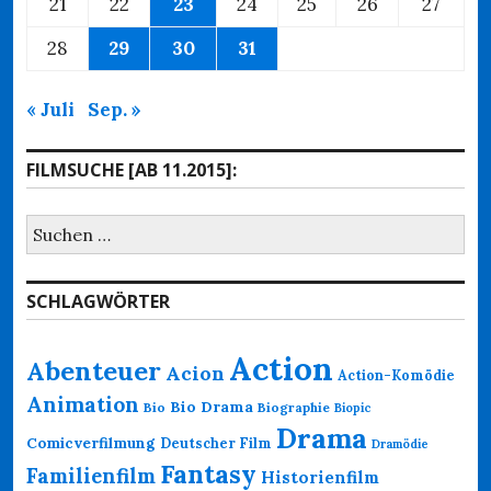
21
22
23
24
25
26
27
28
29
30
31
« Juli
Sep. »
FILMSUCHE [AB 11.2015]:
Suchen
nach:
SCHLAGWÖRTER
Action
Abenteuer
Acion
Action-Komödie
Animation
Bio Drama
Bio
Biographie
Biopic
Drama
Comicverfilmung
Deutscher Film
Dramödie
Fantasy
Familienfilm
Historienfilm