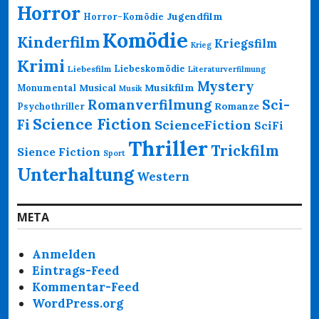
Horror
Jugendfilm
Horror-Komödie
Komödie
Kinderfilm
Kriegsfilm
Krieg
Krimi
Liebeskomödie
Liebesfilm
Literaturverfilmung
Mystery
Musikfilm
Monumental
Musical
Musik
Romanverfilmung
Sci-
Psychothriller
Romanze
Science Fiction
Fi
ScienceFiction
SciFi
Thriller
Trickfilm
Sience Fiction
Sport
Unterhaltung
Western
META
Anmelden
Eintrags-Feed
Kommentar-Feed
WordPress.org