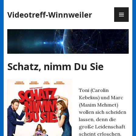
Zum
PR
Inhalt
Videotreff-Winnweiler
ME
springen
Schatz, nimm Du Sie
Toni (Carolin
Kebekus) und Marc
(Maxim Mehmet)
wollen sich scheiden
lassen, denn die
große Leidenschaft
scheint erloschen.