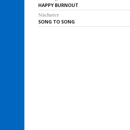
Vorheriger
HAPPY BURNOUT
Beitrag:
Nächster
Nächster
SONG TO SONG
Beitrag: