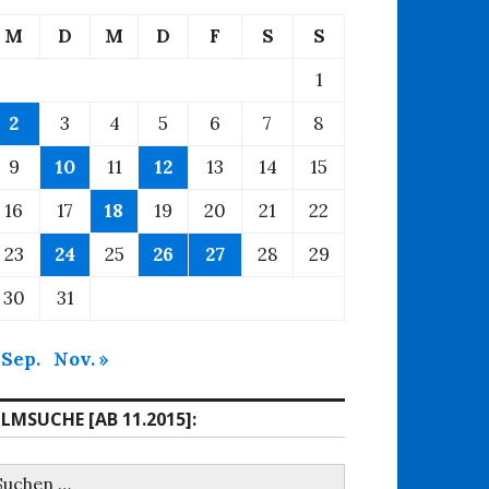
M
D
M
D
F
S
S
1
2
3
4
5
6
7
8
9
10
11
12
13
14
15
16
17
18
19
20
21
22
23
24
25
26
27
28
29
30
31
 Sep.
Nov. »
ILMSUCHE [AB 11.2015]:
uchen