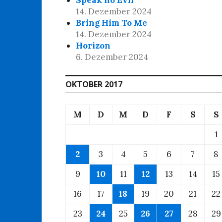
Speak no Evil
14. Dezember 2024
Bring Him To Me
14. Dezember 2024
Horizon
6. Dezember 2024
OKTOBER 2017
M
D
M
D
F
S
S
1
2
3
4
5
6
7
8
9
10
11
12
13
14
15
16
17
18
19
20
21
22
23
24
25
26
27
28
29