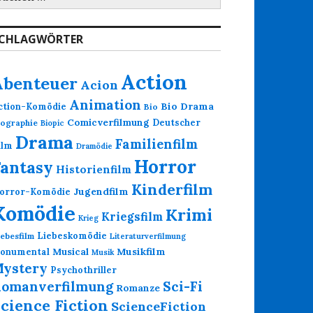
ach:
CHLAGWÖRTER
Action
Abenteuer
Acion
Animation
Bio Drama
ction-Komödie
Bio
Comicverfilmung
Deutscher
iographie
Biopic
Drama
Familienfilm
ilm
Dramödie
Horror
Fantasy
Historienfilm
Kinderfilm
Jugendfilm
orror-Komödie
Komödie
Krimi
Kriegsfilm
Krieg
Liebeskomödie
iebesfilm
Literaturverfilmung
Musikfilm
onumental
Musical
Musik
ystery
Psychothriller
omanverfilmung
Sci-Fi
Romanze
cience Fiction
ScienceFiction