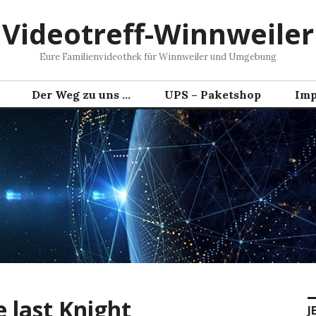
Videotreff-Winnweiler
Eure Familienvideothek für Winnweiler und Umgebung
Der Weg zu uns …
UPS – Paketshop
Imp
 last Knight
J