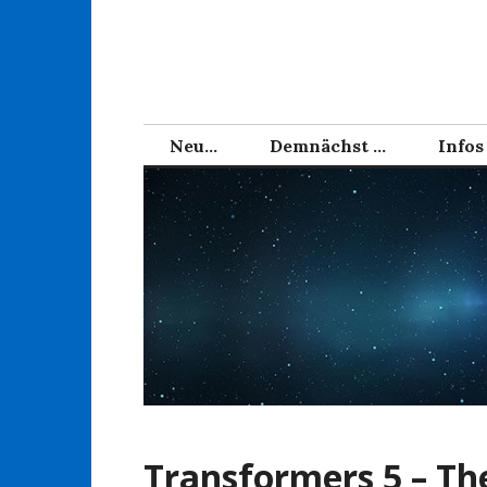
Zum
Inhalt
springen
Neu…
Demnächst …
Infos
Transformers 5 – The