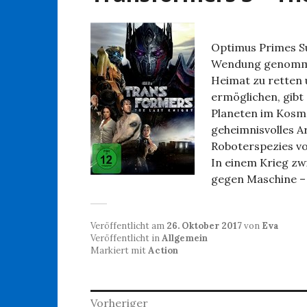
Optimus Primes S
Wendung genommen
Heimat zu retten
ermöglichen, gibt
Planeten im Kosmo
geheimnisvolles A
Roboterspezies v
In einem Krieg z
gegen Maschine –
Veröffentlicht am
26. Oktober 2017
von
Eva
Veröffentlicht in
Allgemein
Markiert mit
Action
Beitragsnavigation
Vorheriger