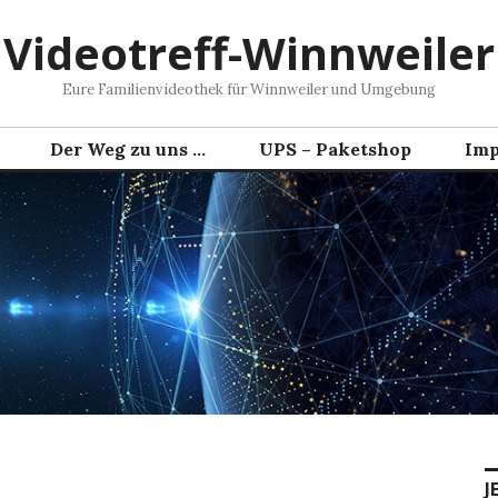
Videotreff-Winnweiler
Eure Familienvideothek für Winnweiler und Umgebung
Der Weg zu uns …
UPS – Paketshop
Imp
J