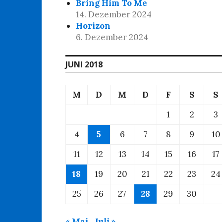
Bring Him To Me
14. Dezember 2024
Horizon
6. Dezember 2024
JUNI 2018
M
D
M
D
F
S
S
1
2
3
4
5
6
7
8
9
10
11
12
13
14
15
16
17
18
19
20
21
22
23
24
25
26
27
28
29
30
« Mai
Juli »