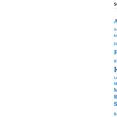
S
A
B
F
H
L
M
M
R
S
S