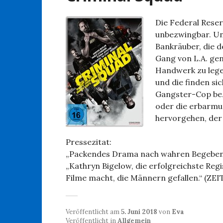
Die Federal Reser
unbezwingbar. Und
Bankräuber, die d
Gang von L.A. gen
Handwerk zu lege
und die finden si
Gangster-Cop bez
oder die erbarmu
hervorgehen, der
Pressezitat:
„Packendes Drama nach wahren Begeben
„Kathryn Bigelow, die erfolgreichste Regi
Filme macht, die Männern gefallen.“ (ZE
Veröffentlicht am
5. Juni 2018
von
Eva
Veröffentlicht in
Allgemein