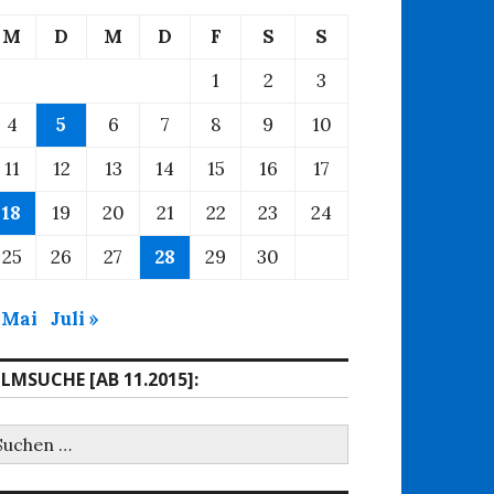
M
D
M
D
F
S
S
1
2
3
4
5
6
7
8
9
10
11
12
13
14
15
16
17
18
19
20
21
22
23
24
25
26
27
28
29
30
 Mai
Juli »
ILMSUCHE [AB 11.2015]:
uchen
ach: