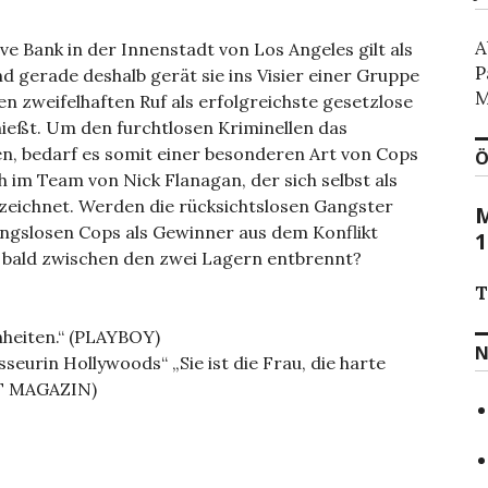
A
ve Bank in der Innenstadt von Los Angeles gilt als
P
 gerade deshalb gerät sie ins Visier einer Gruppe
M
en zweifelhaften Ruf als erfolgreichste gesetzlose
ießt. Um den furchtlosen Kriminellen das
n, bedarf es somit einer besonderen Art von Cops
Ö
ch im Team von Nick Flanagan, der sich selbst als
eichnet. Werden die rücksichtslosen Gangster
M
ngslosen Cops als Gewinner aus dem Konflikt
1
 bald zwischen den zwei Lagern entbrennt?
T
heiten.“ (PLAYBOY)
N
sseurin Hollywoods“ „Sie ist die Frau, die harte
IT MAGAZIN)