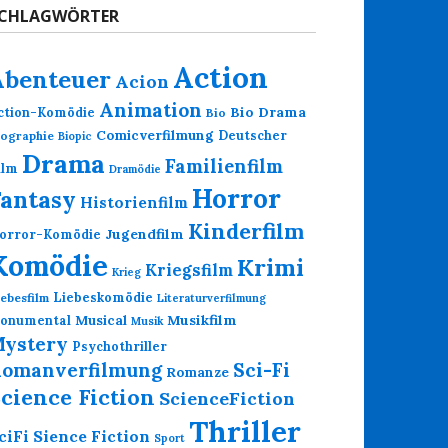
CHLAGWÖRTER
Action
Abenteuer
Acion
Animation
Bio Drama
ction-Komödie
Bio
Comicverfilmung
Deutscher
iographie
Biopic
Drama
Familienfilm
ilm
Dramödie
Horror
Fantasy
Historienfilm
Kinderfilm
Jugendfilm
orror-Komödie
Komödie
Krimi
Kriegsfilm
Krieg
Liebeskomödie
iebesfilm
Literaturverfilmung
Musikfilm
onumental
Musical
Musik
ystery
Psychothriller
omanverfilmung
Sci-Fi
Romanze
cience Fiction
ScienceFiction
Thriller
Sience Fiction
ciFi
Sport