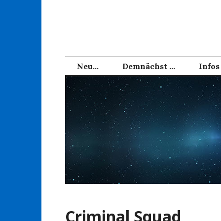
Zum
Inhalt
springen
Neu…
Demnächst …
Infos
Criminal Squad