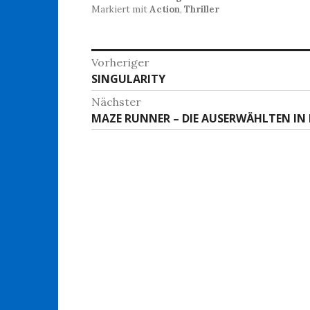
Markiert mit
Action
,
Thriller
Beitragsnavigation
Vorheriger
Vorheriger
SINGULARITY
Beitrag:
Nächster
Nächster
MAZE RUNNER – DIE AUSERWÄHLTEN IN
Beitrag: