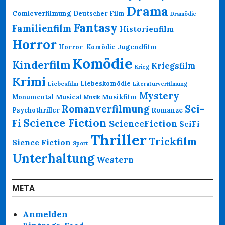
Drama
Comicverfilmung
Deutscher Film
Dramödie
Fantasy
Familienfilm
Historienfilm
Horror
Jugendfilm
Horror-Komödie
Komödie
Kinderfilm
Kriegsfilm
Krieg
Krimi
Liebeskomödie
Liebesfilm
Literaturverfilmung
Mystery
Musikfilm
Monumental
Musical
Musik
Romanverfilmung
Sci-
Psychothriller
Romanze
Science Fiction
Fi
ScienceFiction
SciFi
Thriller
Trickfilm
Sience Fiction
Sport
Unterhaltung
Western
META
Anmelden