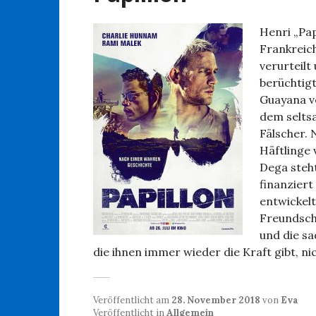
Henri „Pap
Frankreic
verurteilt
berüchtigt
Guayana v
dem selts
Fälscher. 
Häftlinge 
Dega steht
finanziert
entwickelt
Freundscha
und die s
die ihnen immer wieder die Kraft gibt, n
Veröffentlicht am
28. November 2018
von
Eva
Veröffentlicht in
Allgemein