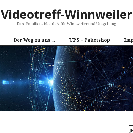
Videotreff-Winnweiler
Eure Familienvideothek für Winnweiler und Umgebung
Der Weg zu uns …
UPS – Paketshop
Imp
J