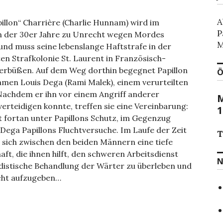
A
illon“ Charrière (Charlie Hunnam) wird im
P
h der 30er Jahre zu Unrecht wegen Mordes
M
 und muss seine lebenslange Haftstrafe in der
en Strafkolonie St. Laurent in Französisch-
erbüßen. Auf dem Weg dorthin begegnet Papillon
Ö
amen Louis Dega (Rami Malek), einem verurteilten
Nachdem er ihn vor einem Angriff anderer
M
verteidigen konnte, treffen sie eine Vereinbarung:
1
 fortan unter Papillons Schutz, im Gegenzug
 Dega Papillons Fluchtversuche. Im Laufe der Zeit
T
 sich zwischen den beiden Männern eine tiefe
ft, die ihnen hilft, den schweren Arbeitsdienst
N
adistische Behandlung der Wärter zu überleben und
icht aufzugeben…