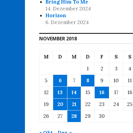
Bring Him To Me
14. Dezember 2024
Horizon
6. Dezember 2024
NOVEMBER 2018
M
D
M
D
F
S
S
1
2
3
4
5
6
7
8
9
10
11
12
13
14
15
16
17
18
19
20
21
22
23
24
25
26
27
28
29
30
« Okt.
Dez. »