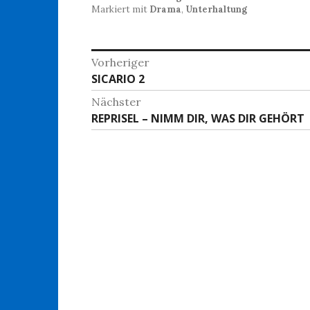
Markiert mit
Drama
,
Unterhaltung
Beitragsnavigation
Vorheriger
Vorheriger
SICARIO 2
Beitrag:
Nächster
Nächster
REPRISEL – NIMM DIR, WAS DIR GEHÖRT
Beitrag: