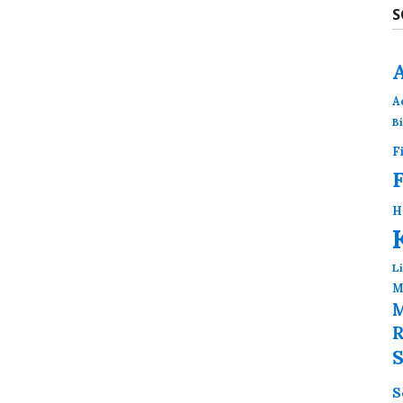
S
A
B
F
H
L
M
M
R
S
S