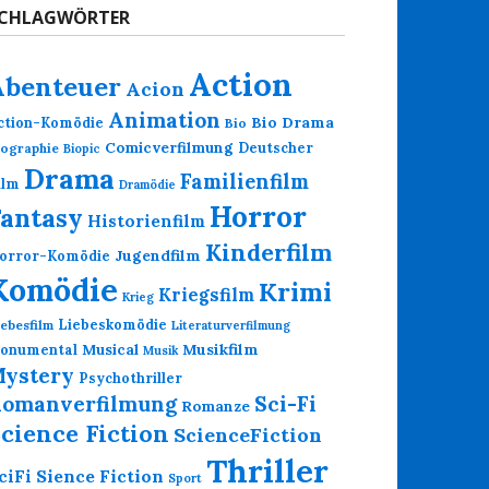
CHLAGWÖRTER
Action
Abenteuer
Acion
Animation
Bio Drama
ction-Komödie
Bio
Comicverfilmung
Deutscher
iographie
Biopic
Drama
Familienfilm
ilm
Dramödie
Horror
Fantasy
Historienfilm
Kinderfilm
Jugendfilm
orror-Komödie
Komödie
Krimi
Kriegsfilm
Krieg
Liebeskomödie
iebesfilm
Literaturverfilmung
Musikfilm
onumental
Musical
Musik
ystery
Psychothriller
omanverfilmung
Sci-Fi
Romanze
cience Fiction
ScienceFiction
Thriller
Sience Fiction
ciFi
Sport