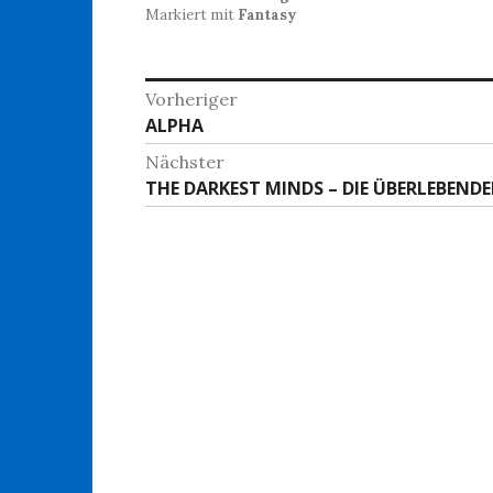
Markiert mit
Fantasy
Beitragsnavigation
Vorheriger
Vorheriger
ALPHA
Beitrag:
Nächster
Nächster
THE DARKEST MINDS – DIE ÜBERLEBEND
Beitrag: