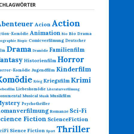
CHLAGWÖRTER
Action
Abenteuer
Acion
Animation
Bio Drama
ction-Komödie
Bio
Comicverfilmung
Deutscher
iographie
Biopic
Drama
Familienfilm
ilm
Dramödie
Horror
Fantasy
Historienfilm
Kinderfilm
Jugendfilm
orror-Komödie
Komödie
Krimi
Kriegsfilm
Krieg
Liebeskomödie
iebesfilm
Literaturverfilmung
Musikfilm
onumental
Musical
Musik
ystery
Psychothriller
omanverfilmung
Sci-Fi
Romanze
cience Fiction
ScienceFiction
Thriller
Sience Fiction
ciFi
Sport