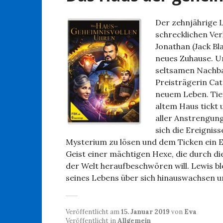
Der zehnjährige 
schrecklichen Ver
Jonathan (Jack B
neues Zuhause. U
seltsamen Nachb
Preisträgerin Cate
neuem Leben. Tie
altem Haus tickt 
aller Anstrengung
sich die Ereignis
Mysterium zu lösen und dem Ticken ein E
Geist einer mächtigen Hexe, die durch d
der Welt heraufbeschwören will. Lewis b
seines Lebens über sich hinauswachsen u
Veröffentlicht am
15. Januar 2019
von
Eva
Veröffentlicht in
Allgemein