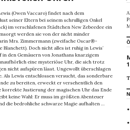
A
Lewis (Owen Vaccaro) findet nach dem
P
lust seiner Eltern bei seinem schrulligen Onkel
M
lack) im verschlafenen Städtchen New Zebeedee ein
msorgt werden sie von der nicht minder
arin Mrs. Zimmermann (zweifache Oscar®-
Ö
 Blanchett). Doch nicht alles ist ruhig in Lewis’
f in den Gemäuern von Jonathans knarzigem
M
unaufhörlich eine mysteriöse Uhr, die sich trotz
1
en nicht aufspüren lässt. Ungewollt überschlagen
se. Als Lewis entschlossen versucht, das sonderbare
T
nde zu bereiten, erweckt er versehentlich den
ie korrekte Justierung der magischen Uhr das Ende
N
leibt keine Wahl: Er muss im größten Abenteuer
nd die bedrohliche schwarze Magie aufhalten …