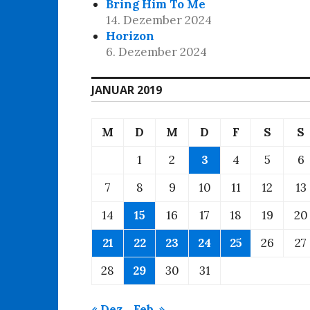
Bring Him To Me
14. Dezember 2024
Horizon
6. Dezember 2024
JANUAR 2019
M
D
M
D
F
S
S
1
2
3
4
5
6
7
8
9
10
11
12
13
14
15
16
17
18
19
20
21
22
23
24
25
26
27
28
29
30
31
« Dez.
Feb. »