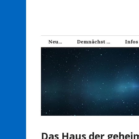
Zum
Inhalt
springen
Neu…
Demnächst …
Infos
Das Haus der gehei