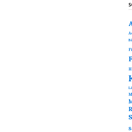
S
A
B
F
H
L
M
M
R
S
S