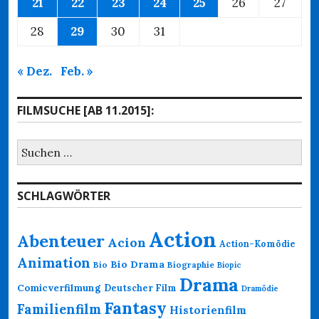
21
22
23
24
25
26
27
28
29
30
31
« Dez.
Feb. »
FILMSUCHE [AB 11.2015]:
Suchen
nach:
SCHLAGWÖRTER
Action
Abenteuer
Acion
Action-Komödie
Animation
Bio Drama
Bio
Biographie
Biopic
Drama
Comicverfilmung
Deutscher Film
Dramödie
Fantasy
Familienfilm
Historienfilm