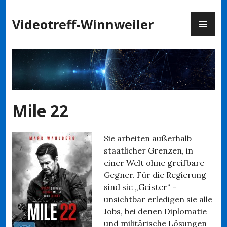
Zum
PR
Inhalt
Videotreff-Winnweiler
ME
springen
Mile 22
Sie arbeiten außerhalb
staatlicher Grenzen, in
einer Welt ohne greifbare
Gegner. Für die Regierung
sind sie „Geister“ –
unsichtbar erledigen sie alle
Jobs, bei denen Diplomatie
und militärische Lösungen