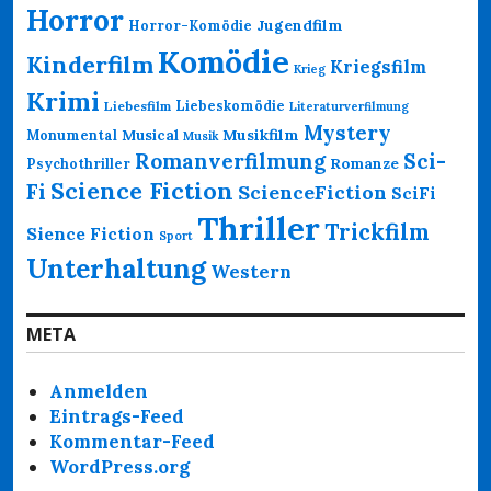
Horror
Jugendfilm
Horror-Komödie
Komödie
Kinderfilm
Kriegsfilm
Krieg
Krimi
Liebeskomödie
Liebesfilm
Literaturverfilmung
Mystery
Musikfilm
Monumental
Musical
Musik
Romanverfilmung
Sci-
Psychothriller
Romanze
Science Fiction
Fi
ScienceFiction
SciFi
Thriller
Trickfilm
Sience Fiction
Sport
Unterhaltung
Western
META
Anmelden
Eintrags-Feed
Kommentar-Feed
WordPress.org