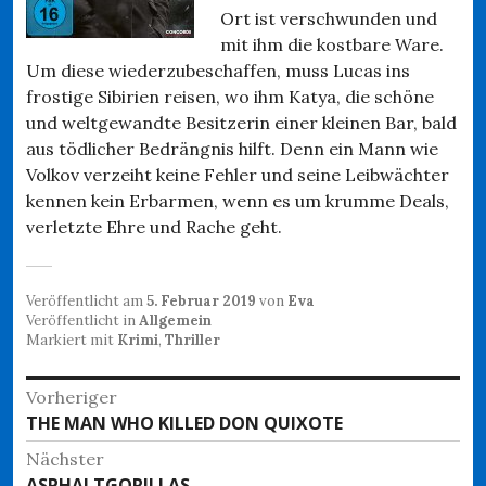
Ort ist verschwunden und
mit ihm die kostbare Ware.
Um diese wiederzubeschaffen, muss Lucas ins
frostige Sibirien reisen, wo ihm Katya, die schöne
und weltgewandte Besitzerin einer kleinen Bar, bald
aus tödlicher Bedrängnis hilft. Denn ein Mann wie
Volkov verzeiht keine Fehler und seine Leibwächter
kennen kein Erbarmen, wenn es um krumme Deals,
verletzte Ehre und Rache geht.
Veröffentlicht am
5. Februar 2019
von
Eva
Veröffentlicht in
Allgemein
Markiert mit
Krimi
,
Thriller
Beitragsnavigation
Vorheriger
Vorheriger
THE MAN WHO KILLED DON QUIXOTE
Beitrag:
Nächster
Nächster
ASPHALTGORILLAS