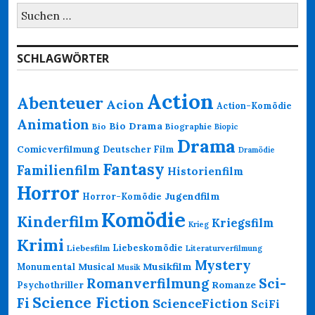
Suchen
nach:
SCHLAGWÖRTER
Action
Abenteuer
Acion
Action-Komödie
Animation
Bio Drama
Bio
Biographie
Biopic
Drama
Comicverfilmung
Deutscher Film
Dramödie
Fantasy
Familienfilm
Historienfilm
Horror
Jugendfilm
Horror-Komödie
Komödie
Kinderfilm
Kriegsfilm
Krieg
Krimi
Liebeskomödie
Liebesfilm
Literaturverfilmung
Mystery
Musikfilm
Monumental
Musical
Musik
Romanverfilmung
Sci-
Psychothriller
Romanze
Science Fiction
Fi
ScienceFiction
SciFi