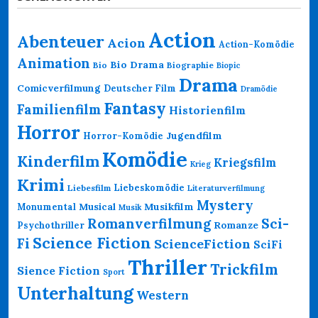
Action
Abenteuer
Acion
Action-Komödie
Animation
Bio Drama
Bio
Biographie
Biopic
Drama
Comicverfilmung
Deutscher Film
Dramödie
Fantasy
Familienfilm
Historienfilm
Horror
Jugendfilm
Horror-Komödie
Komödie
Kinderfilm
Kriegsfilm
Krieg
Krimi
Liebeskomödie
Liebesfilm
Literaturverfilmung
Mystery
Musikfilm
Monumental
Musical
Musik
Romanverfilmung
Sci-
Psychothriller
Romanze
Science Fiction
Fi
ScienceFiction
SciFi
Thriller
Trickfilm
Sience Fiction
Sport
Unterhaltung
Western