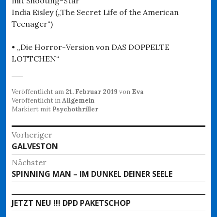
mit Shooting-Star
India Eisley („The Secret Life of the American
Teenager“)
• „Die Horror-Version von DAS DOPPELTE
LOTTCHEN“
Veröffentlicht am
21. Februar 2019
von
Eva
Veröffentlicht in
Allgemein
Markiert mit
Psychothriller
Beitragsnavigation
Vorheriger
Vorheriger
GALVESTON
Beitrag:
Nächster
Nächster
SPINNING MAN – IM DUNKEL DEINER SEELE
Beitrag:
JETZT NEU !!! DPD PAKETSCHOP