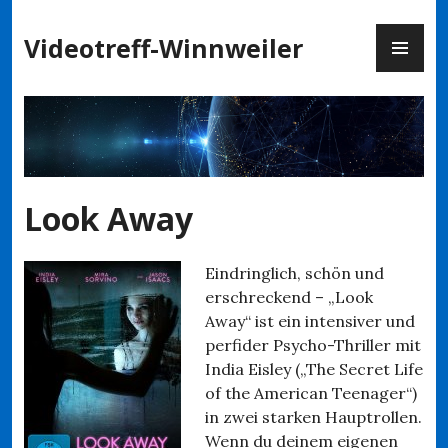
Zum
PR
Inhalt
Videotreff-Winnweiler
ME
springen
Look Away
Eindringlich, schön und
erschreckend – „Look
Away“ ist ein intensiver und
perfider Psycho-Thriller mit
India Eisley („The Secret Life
of the American Teenager“)
in zwei starken Hauptrollen.
Wenn du deinem eigenen