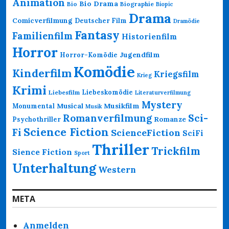
Animation
Bio Drama
Bio
Biographie
Biopic
Drama
Comicverfilmung
Deutscher Film
Dramödie
Fantasy
Familienfilm
Historienfilm
Horror
Jugendfilm
Horror-Komödie
Komödie
Kinderfilm
Kriegsfilm
Krieg
Krimi
Liebeskomödie
Liebesfilm
Literaturverfilmung
Mystery
Musikfilm
Monumental
Musical
Musik
Romanverfilmung
Sci-
Psychothriller
Romanze
Science Fiction
Fi
ScienceFiction
SciFi
Thriller
Trickfilm
Sience Fiction
Sport
Unterhaltung
Western
META
Anmelden