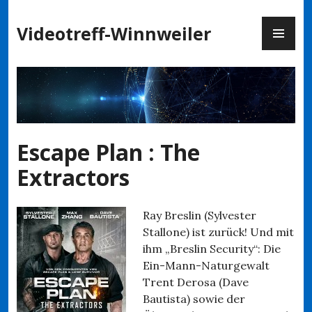
Zum
PR
Inhalt
Videotreff-Winnweiler
ME
springen
Escape Plan : The
Extractors
Ray Breslin (Sylvester
Stallone) ist zurück! Und mit
ihm „Breslin Security“: Die
Ein-Mann-Naturgewalt
Trent Derosa (Dave
Bautista) sowie der