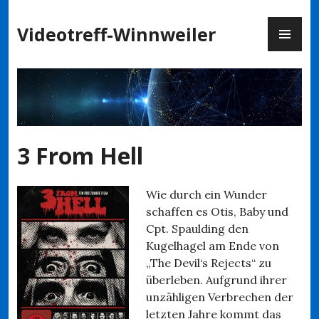
Zum
PR
Inhalt
Videotreff-Winnweiler
ME
springen
3 From Hell
Wie durch ein Wunder
schaffen es Otis, Baby und
Cpt. Spaulding den
Kugelhagel am Ende von
„The Devil‘s Rejects“ zu
überleben. Aufgrund ihrer
unzähligen Verbrechen der
letzten Jahre kommt das