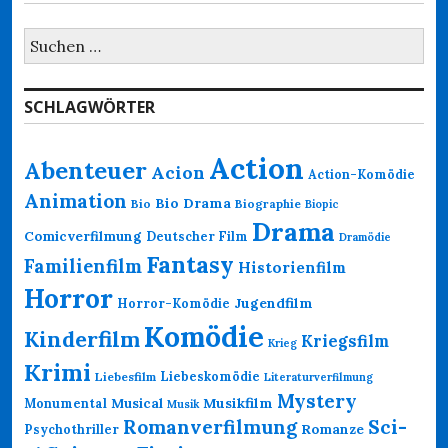
Suchen
nach:
SCHLAGWÖRTER
Action
Abenteuer
Acion
Action-Komödie
Animation
Bio Drama
Bio
Biographie
Biopic
Drama
Comicverfilmung
Deutscher Film
Dramödie
Fantasy
Familienfilm
Historienfilm
Horror
Jugendfilm
Horror-Komödie
Komödie
Kinderfilm
Kriegsfilm
Krieg
Krimi
Liebeskomödie
Liebesfilm
Literaturverfilmung
Mystery
Musikfilm
Monumental
Musical
Musik
Romanverfilmung
Sci-
Psychothriller
Romanze