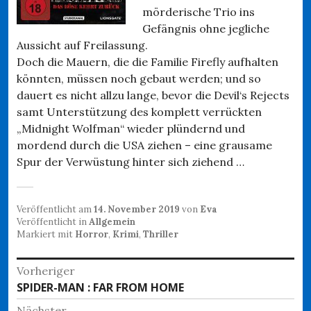
mörderische Trio ins
Gefängnis ohne jegliche
Aussicht auf Freilassung.
Doch die Mauern, die die Familie Firefly aufhalten
könnten, müssen noch gebaut werden; und so
dauert es nicht allzu lange, bevor die Devil‘s Rejects
samt Unterstützung des komplett verrückten
„Midnight Wolfman“ wieder plündernd und
mordend durch die USA ziehen – eine grausame
Spur der Verwüstung hinter sich ziehend …
Veröffentlicht am
14. November 2019
von
Eva
Veröffentlicht in
Allgemein
Markiert mit
Horror
,
Krimi
,
Thriller
Beitragsnavigation
Vorheriger
Vorheriger
SPIDER-MAN : FAR FROM HOME
Beitrag:
Nächster