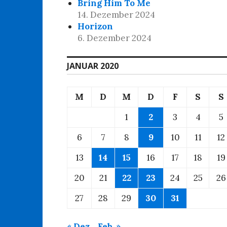
Bring Him To Me
14. Dezember 2024
Horizon
6. Dezember 2024
JANUAR 2020
M
D
M
D
F
S
S
1
2
3
4
5
6
7
8
9
10
11
12
13
14
15
16
17
18
19
20
21
22
23
24
25
26
27
28
29
30
31
« Dez.
Feb. »