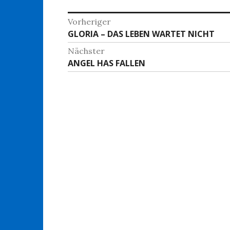
Beitragsnavigation
Vorheriger
Vorheriger
GLORIA – DAS LEBEN WARTET NICHT
Beitrag:
Nächster
Nächster
ANGEL HAS FALLEN
Beitrag: