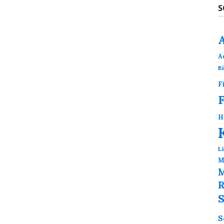
S
A
B
F
H
L
M
M
R
S
S