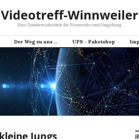
Videotreff-Winnweiler
Eure Familienvideothek für Winnweiler und Umgebung
Der Weg zu uns …
UPS – Paketshop
Imp
kleine Jungs
J