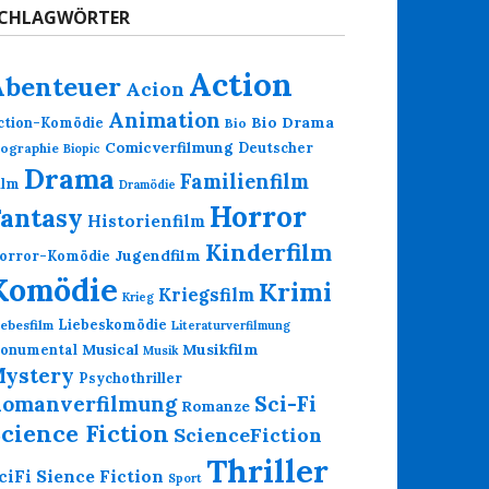
CHLAGWÖRTER
Action
Abenteuer
Acion
Animation
Bio Drama
ction-Komödie
Bio
Comicverfilmung
Deutscher
iographie
Biopic
Drama
Familienfilm
ilm
Dramödie
Horror
Fantasy
Historienfilm
Kinderfilm
Jugendfilm
orror-Komödie
Komödie
Krimi
Kriegsfilm
Krieg
Liebeskomödie
iebesfilm
Literaturverfilmung
Musikfilm
onumental
Musical
Musik
ystery
Psychothriller
omanverfilmung
Sci-Fi
Romanze
cience Fiction
ScienceFiction
Thriller
Sience Fiction
ciFi
Sport