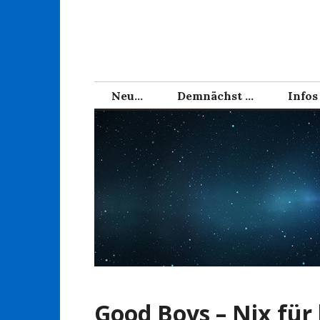
Zum
Inhalt
springen
Neu…
Demnächst …
Infos
Good Boys – Nix für 