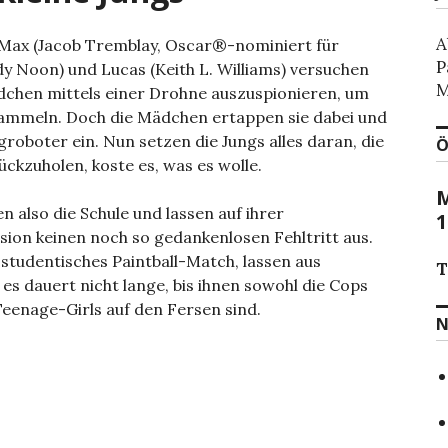
A
 Max (Jacob Tremblay, Oscar®-nominiert für
P
y Noon) und Lucas (Keith L. Williams) versuchen
M
chen mittels einer Drohne auszuspionieren, um
ammeln. Doch die Mädchen ertappen sie dabei und
groboter ein. Nun setzen die Jungs alles daran, die
Ö
ckzuholen, koste es, was es wolle.
M
n also die Schule und lassen auf ihrer
1
sion keinen noch so gedankenlosen Fehltritt aus.
n studentisches Paintball-Match, lassen aus
T
s dauert nicht lange, bis ihnen sowohl die Cops
Teenage-Girls auf den Fersen sind.
N