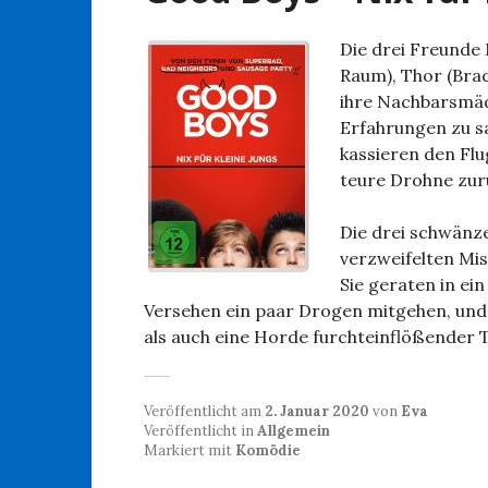
Die drei Freunde
Raum), Thor (Brad
ihre Nachbarsmäd
Erfahrungen zu s
kassieren den Flu
teure Drohne zurü
Die drei schwänze
verzweifelten Mis
Sie geraten in ei
Versehen ein paar Drogen mitgehen, und e
als auch eine Horde furchteinflößender 
Veröffentlicht am
2. Januar 2020
von
Eva
Veröffentlicht in
Allgemein
Markiert mit
Komödie