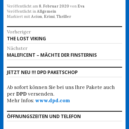
Veröffentlicht am
8. Februar 2020
von
Eva
Veröffentlicht in
Allgemein
Markiert mit
Acion
,
Krimi
,
Thriller
Beitragsnavigation
Vorheriger
Vorheriger
THE LOST VIKING
Beitrag:
Nächster
Nächster
MALEFICENT – MÄCHTE DER FINSTERNIS
Beitrag:
JETZT NEU !!! DPD PAKETSCHOP
Ab sofort können Sie bei uns Ihre Pakete auch
per
DPD
versenden.
Mehr Infos:
www.dpd.com
ÖFFNUNGSZEITEN UND TELEFON