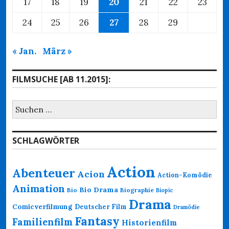
17
18
19
20
21
22
23
24
25
26
27
28
29
« Jan.
März »
FILMSUCHE [AB 11.2015]:
Suchen
nach:
SCHLAGWÖRTER
Action
Abenteuer
Acion
Action-Komödie
Animation
Bio Drama
Bio
Biographie
Biopic
Drama
Comicverfilmung
Deutscher Film
Dramödie
Fantasy
Familienfilm
Historienfilm