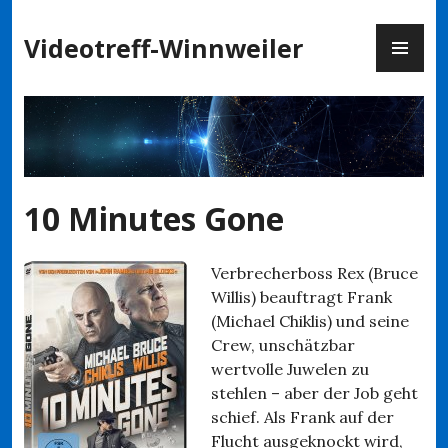
Zum
PR
Inhalt
Videotreff-Winnweiler
ME
springen
10 Minutes Gone
Verbrecherboss Rex (Bruce
Willis) beauftragt Frank
(Michael Chiklis) und seine
Crew, unschätzbar
wertvolle Juwelen zu
stehlen – aber der Job geht
schief. Als Frank auf der
Flucht ausgeknockt wird,