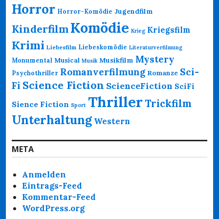
Horror
Jugendfilm
Horror-Komödie
Komödie
Kinderfilm
Kriegsfilm
Krieg
Krimi
Liebeskomödie
Liebesfilm
Literaturverfilmung
Mystery
Musikfilm
Monumental
Musical
Musik
Romanverfilmung
Sci-
Psychothriller
Romanze
Science Fiction
Fi
ScienceFiction
SciFi
Thriller
Trickfilm
Sience Fiction
Sport
Unterhaltung
Western
META
Anmelden
Eintrags-Feed
Kommentar-Feed
WordPress.org