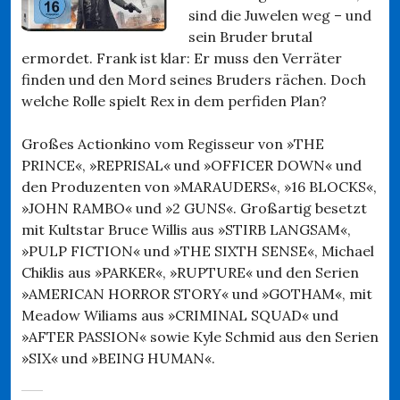
sind die Juwelen weg – und
sein Bruder brutal
ermordet. Frank ist klar: Er muss den Verräter
finden und den Mord seines Bruders rächen. Doch
welche Rolle spielt Rex in dem perfiden Plan?
Großes Actionkino vom Regisseur von »THE
PRINCE«, »REPRISAL« und »OFFICER DOWN« und
den Produzenten von »MARAUDERS«, »16 BLOCKS«,
»JOHN RAMBO« und »2 GUNS«. Großartig besetzt
mit Kultstar Bruce Willis aus »STIRB LANGSAM«,
»PULP FICTION« und »THE SIXTH SENSE«, Michael
Chiklis aus »PARKER«, »RUPTURE« und den Serien
»AMERICAN HORROR STORY« und »GOTHAM«, mit
Meadow Wiliams aus »CRIMINAL SQUAD« und
»AFTER PASSION« sowie Kyle Schmid aus den Serien
»SIX« und »BEING HUMAN«.