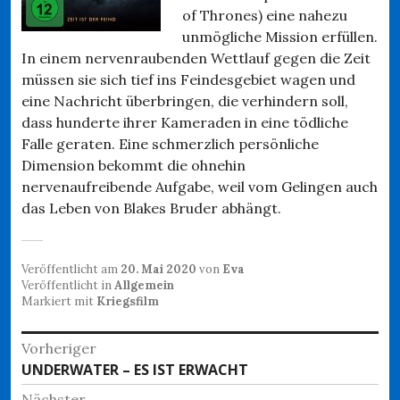
of Thrones) eine nahezu
unmögliche Mission erfüllen.
In einem nervenraubenden Wettlauf gegen die Zeit
müssen sie sich tief ins Feindesgebiet wagen und
eine Nachricht überbringen, die verhindern soll,
dass hunderte ihrer Kameraden in eine tödliche
Falle geraten. Eine schmerzlich persönliche
Dimension bekommt die ohnehin
nervenaufreibende Aufgabe, weil vom Gelingen auch
das Leben von Blakes Bruder abhängt.
Veröffentlicht am
20. Mai 2020
von
Eva
Veröffentlicht in
Allgemein
Markiert mit
Kriegsfilm
Beitragsnavigation
Vorheriger
Vorheriger
UNDERWATER – ES IST ERWACHT
Beitrag:
Nächster