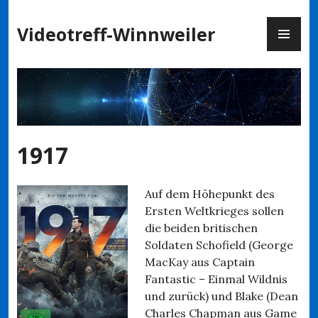
Zum
PR
Inhalt
Videotreff-Winnweiler
ME
springen
1917
Auf dem Höhepunkt des
Ersten Weltkrieges sollen
die beiden britischen
Soldaten Schofield (George
MacKay aus Captain
Fantastic – Einmal Wildnis
und zurück) und Blake (Dean
Charles Chapman aus Game