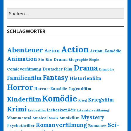
Suchen
nach:
SCHLAGWÖRTER
Action
Abenteuer
Acion
Action-Komödie
Animation
Bio Drama
Bio
Biographie
Biopic
Drama
Comicverfilmung
Deutscher Film
Dramödie
Fantasy
Familienfilm
Historienfilm
Horror
Jugendfilm
Horror-Komödie
Komödie
Kinderfilm
Kriegsfilm
Krieg
Krimi
Liebeskomödie
Liebesfilm
Literaturverfilmung
Mystery
Musikfilm
Monumental
Musical
Musik
Romanverfilmung
Sci-
Psychothriller
Romanze