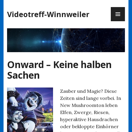
Zum
PR
Inhalt
Videotreff-Winnweiler
ME
springen
Onward – Keine halben
Sachen
Zauber und Magie? Diese
Zeiten sind lange vorbei. In
New Mushroomton leben
Elfen, Zwerge, Riesen,
hyperaktive Hausdrachen
oder bekloppte Einhörner