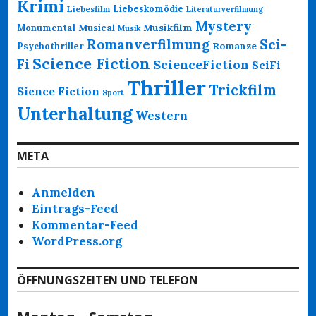
Krimi
Liebeskomödie
Liebesfilm
Literaturverfilmung
Mystery
Musikfilm
Monumental
Musical
Musik
Romanverfilmung
Sci-
Psychothriller
Romanze
Science Fiction
Fi
ScienceFiction
SciFi
Thriller
Trickfilm
Sience Fiction
Sport
Unterhaltung
Western
META
Anmelden
Eintrags-Feed
Kommentar-Feed
WordPress.org
ÖFFNUNGSZEITEN UND TELEFON