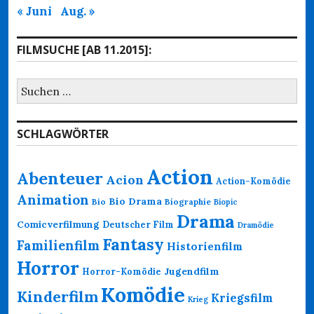
« Juni
Aug. »
FILMSUCHE [AB 11.2015]:
Suchen
nach:
SCHLAGWÖRTER
Action
Abenteuer
Acion
Action-Komödie
Animation
Bio Drama
Bio
Biographie
Biopic
Drama
Comicverfilmung
Deutscher Film
Dramödie
Fantasy
Familienfilm
Historienfilm
Horror
Jugendfilm
Horror-Komödie
Komödie
Kinderfilm
Kriegsfilm
Krieg