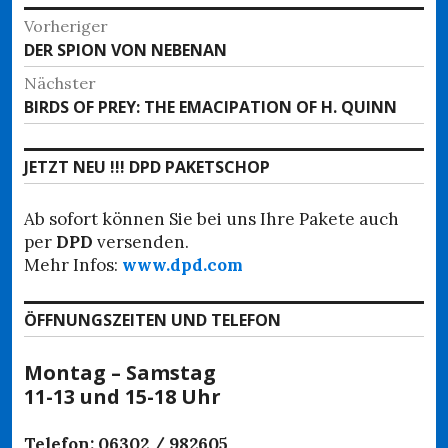
Beitragsnavigation
Vorheriger
Vorheriger
DER SPION VON NEBENAN
Beitrag:
Nächster
Nächster
BIRDS OF PREY: THE EMACIPATION OF H. QUINN
Beitrag:
JETZT NEU !!! DPD PAKETSCHOP
Ab sofort können Sie bei uns Ihre Pakete auch
per
DPD
versenden.
Mehr Infos:
www.dpd.com
ÖFFNUNGSZEITEN UND TELEFON
Montag – Samstag
11-13 und 15-18 Uhr
Telefon: 06302 / 982605