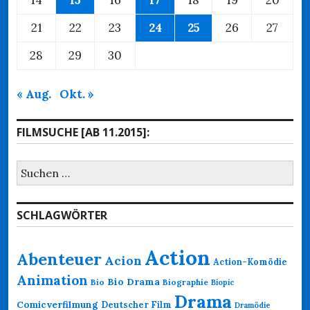
21
22
23
24
25
26
27
28
29
30
« Aug.
Okt. »
FILMSUCHE [AB 11.2015]:
Suchen
nach:
SCHLAGWÖRTER
Action
Abenteuer
Acion
Action-Komödie
Animation
Bio Drama
Bio
Biographie
Biopic
Drama
Comicverfilmung
Deutscher Film
Dramödie