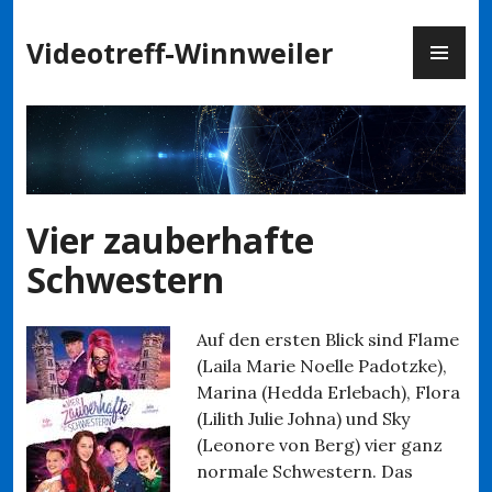
Zum
PR
Inhalt
Videotreff-Winnweiler
ME
springen
Vier zauberhafte
Schwestern
Auf den ersten Blick sind Flame
(Laila Marie Noelle Padotzke),
Marina (Hedda Erlebach), Flora
(Lilith Julie Johna) und Sky
(Leonore von Berg) vier ganz
normale Schwestern. Das