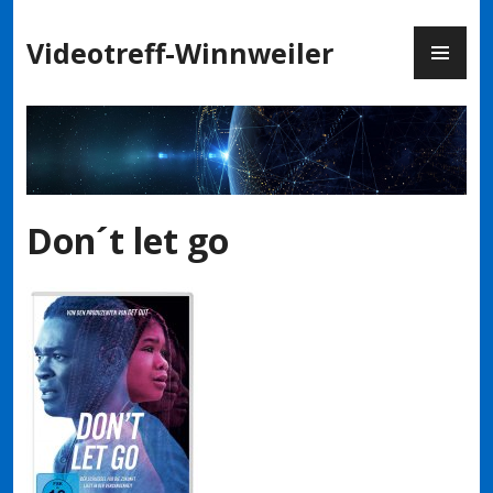
Zum
PR
Inhalt
Videotreff-Winnweiler
ME
springen
Don´t let go