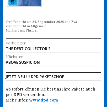
Veröffentlicht am
24. September 2020
von
Eva
Veröffentlicht in
Allgemein
Markiert mit
Thriller
Beitragsnavigation
Vorheriger
Vorheriger
THE DEBT COLLECTOR 2
Beitrag:
Nächster
Nächster
ABOVE SUSPICION
Beitrag:
JETZT NEU !!! DPD PAKETSCHOP
Ab sofort können Sie bei uns Ihre Pakete auch
per
DPD
versenden.
Mehr Infos:
www.dpd.com