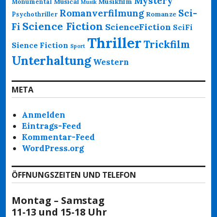
Mystery
Musikfilm
Monumental
Musical
Musik
Romanverfilmung
Sci-
Psychothriller
Romanze
Science Fiction
Fi
ScienceFiction
SciFi
Thriller
Trickfilm
Sience Fiction
Sport
Unterhaltung
Western
META
Anmelden
Eintrags-Feed
Kommentar-Feed
WordPress.org
ÖFFNUNGSZEITEN UND TELEFON
Montag – Samstag
11-13 und 15-18 Uhr