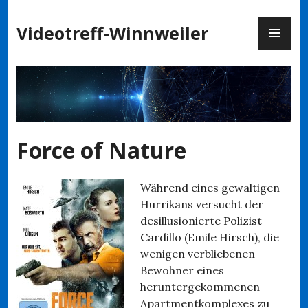
Zum
PR
Inhalt
Videotreff-Winnweiler
ME
springen
Force of Nature
Während eines gewaltigen
Hurrikans versucht der
desillusionierte Polizist
Cardillo (Emile Hirsch), die
wenigen verbliebenen
Bewohner eines
heruntergekommenen
Apartmentkomplexes zu