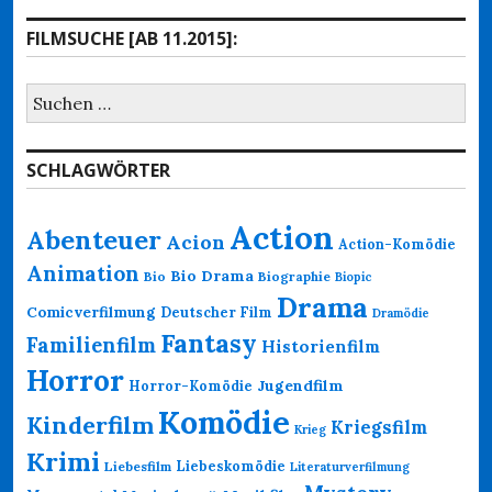
FILMSUCHE [AB 11.2015]:
Suchen
nach:
SCHLAGWÖRTER
Action
Abenteuer
Acion
Action-Komödie
Animation
Bio Drama
Bio
Biographie
Biopic
Drama
Comicverfilmung
Deutscher Film
Dramödie
Fantasy
Familienfilm
Historienfilm
Horror
Jugendfilm
Horror-Komödie
Komödie
Kinderfilm
Kriegsfilm
Krieg
Krimi
Liebeskomödie
Liebesfilm
Literaturverfilmung