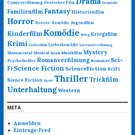
Drama
Comicverfilmung
Deutscher Film
Dramödie
Fantasy
Familienfilm
Historienfilm
Horror
Jugendfilm
Horror-Komödie
Komödie
Kinderfilm
Kriegsfilm
Krieg
Krimi
Liebeskomödie
Liebesfilm
Literaturverfilmung
Mystery
Musikfilm
Monumental
Musical
Musik
Romanverfilmung
Sci-
Psychothriller
Romanze
Science Fiction
Fi
ScienceFiction
SciFi
Thriller
Trickfilm
Sience Fiction
Sport
Unterhaltung
Western
META
Anmelden
Eintrags-Feed