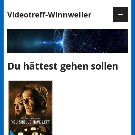
Zum
PR
Inhalt
Videotreff-Winnweiler
ME
springen
Du hättest gehen sollen