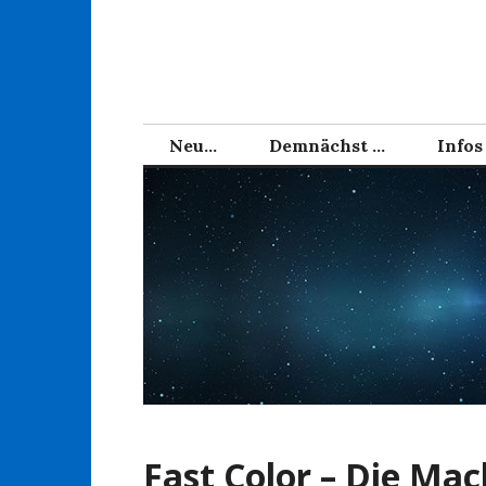
Zum
Inhalt
springen
Neu…
Demnächst …
Infos
Fast Color – Die Mac