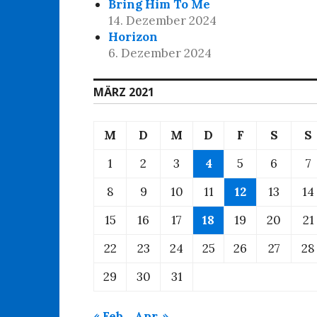
Bring Him To Me
14. Dezember 2024
Horizon
6. Dezember 2024
MÄRZ 2021
M
D
M
D
F
S
S
1
2
3
4
5
6
7
8
9
10
11
12
13
14
15
16
17
18
19
20
21
22
23
24
25
26
27
28
29
30
31
« Feb.
Apr. »