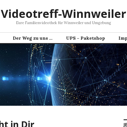
Videotreff-Winnweiler
Eure Familienvideothek für Winnweiler und Umgebung
Der Weg zu uns …
UPS – Paketshop
Imp
ht in Dir
J