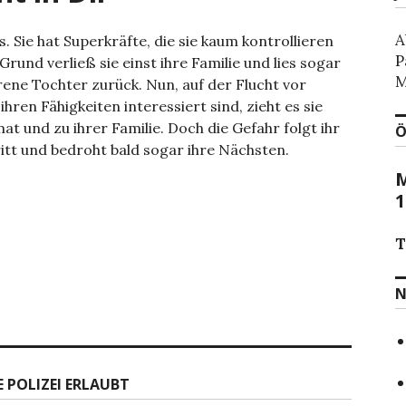
A
. Sie hat Superkräfte, die sie kaum kontrollieren
P
rund verließ sie einst ihre Familie und lies sogar
M
ene Tochter zurück. Nun, auf der Flucht vor
hren Fähigkeiten interessiert sind, zieht es sie
at und zu ihrer Familie. Doch die Gefahr folgt ihr
Ö
ritt und bedroht bald sogar ihre Nächsten.
M
1
T
N
E POLIZEI ERLAUBT