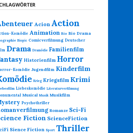
CHLAGWÖRTER
Action
Abenteuer
Acion
Animation
Bio Drama
ction-Komödie
Bio
Comicverfilmung
Deutscher
iographie
Biopic
Drama
Familienfilm
ilm
Dramödie
Horror
Fantasy
Historienfilm
Kinderfilm
Jugendfilm
orror-Komödie
Komödie
Krimi
Kriegsfilm
Krieg
Liebeskomödie
iebesfilm
Literaturverfilmung
Musikfilm
onumental
Musical
Musik
ystery
Psychothriller
omanverfilmung
Sci-Fi
Romanze
cience Fiction
ScienceFiction
Thriller
Sience Fiction
ciFi
Sport