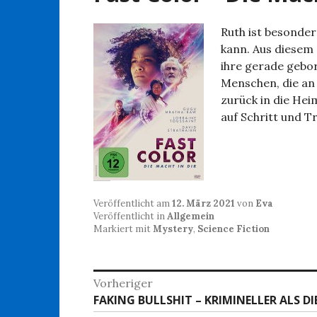
Ruth ist besonders
kann. Aus diesem G
ihre gerade gebor
Menschen, die an i
zurück in die Heim
auf Schritt und T
Veröffentlicht am
12. März 2021
von
Eva
Veröffentlicht in
Allgemein
Markiert mit
Mystery
,
Science Fiction
Beitragsnavigation
Vorheriger
Vorheriger
FAKING BULLSHIT – KRIMINELLER ALS DI
Beitrag: