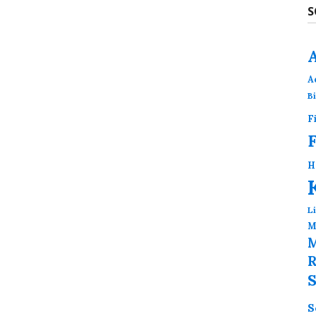
S
A
B
F
H
L
M
M
R
S
S