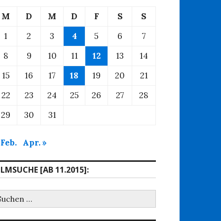
M
D
M
D
F
S
S
1
2
3
4
5
6
7
8
9
10
11
12
13
14
15
16
17
18
19
20
21
22
23
24
25
26
27
28
29
30
31
 Feb.
Apr. »
ILMSUCHE [AB 11.2015]:
uchen
ach: