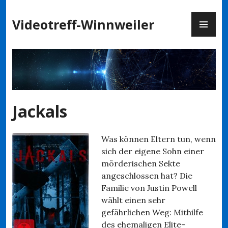
Zum
PR
Inhalt
Videotreff-Winnweiler
ME
springen
Jackals
Was können Eltern tun, wenn
sich der eigene Sohn einer
mörderischen Sekte
angeschlossen hat? Die
Familie von Justin Powell
wählt einen sehr
gefährlichen Weg: Mithilfe
des ehemaligen Elite-