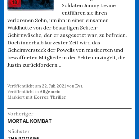
Soldaten Jimmy Levine
entführen sie ihren
verlorenen Sohn, um ihn in einer einsamen
Waldhütte von der bösartigen Sekten-
Gehirnwäsche, der er ausgesetzt war, zu befreien.
Doch innerhalb kürzester Zeit wird das
Geheimversteck der Powells von maskierten und
bewaffneten Mitgliedern der Sekte umzingelt, die
Justin zurückfordern…
Veröffentlicht am
22. Juli 2021
von
Eva
Veröffentlicht in
Allgemein
Markiert mit
Horror
,
Thriller
Beitragsnavigation
Vorheriger
Vorheriger
MORTAL KOMBAT
Beitrag:
Nächster
Nächster
THE ROOKIES