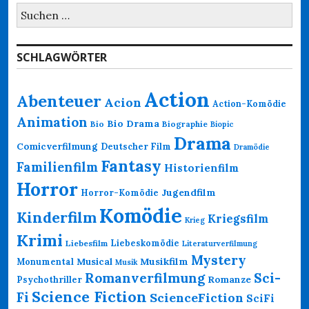
Suchen
nach:
SCHLAGWÖRTER
Action
Abenteuer
Acion
Action-Komödie
Animation
Bio Drama
Bio
Biographie
Biopic
Drama
Comicverfilmung
Deutscher Film
Dramödie
Fantasy
Familienfilm
Historienfilm
Horror
Jugendfilm
Horror-Komödie
Komödie
Kinderfilm
Kriegsfilm
Krieg
Krimi
Liebeskomödie
Liebesfilm
Literaturverfilmung
Mystery
Musikfilm
Monumental
Musical
Musik
Romanverfilmung
Sci-
Psychothriller
Romanze
Science Fiction
Fi
ScienceFiction
SciFi