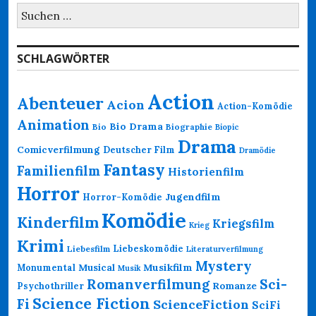
Suchen
nach:
SCHLAGWÖRTER
Action
Abenteuer
Acion
Action-Komödie
Animation
Bio Drama
Bio
Biographie
Biopic
Drama
Comicverfilmung
Deutscher Film
Dramödie
Fantasy
Familienfilm
Historienfilm
Horror
Jugendfilm
Horror-Komödie
Komödie
Kinderfilm
Kriegsfilm
Krieg
Krimi
Liebeskomödie
Liebesfilm
Literaturverfilmung
Mystery
Musikfilm
Monumental
Musical
Musik
Romanverfilmung
Sci-
Psychothriller
Romanze
Science Fiction
Fi
ScienceFiction
SciFi