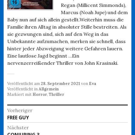
Regan (Millicent Simmonds),
Marcus (Noah Jupe) und dem
Baby nun auf sich allein gestellt.Weiterhin muss die
Familie ihren Alltag in absoluter Stille bestreiten. Als
sie gezwungen sind, sich auf den Weg in das
Unbekannte aufzumachen, merken sie schnell, dass
hinter jeder Abzweigung weitere Gefahren lauern.
Eine lautlose Jagd beginnt …Ein
nervenzerreißender Thriller von John Krasinski.
Veröffentlicht am
28. September 2021
von
Eva
Veröffentlicht in
Allgemein
Markiert mit
Horror
,
Thriller
Beitragsnavigation
Vorheriger
Vorheriger
FREE GUY
Beitrag:
Nächster
Nächster
CONJURING 3