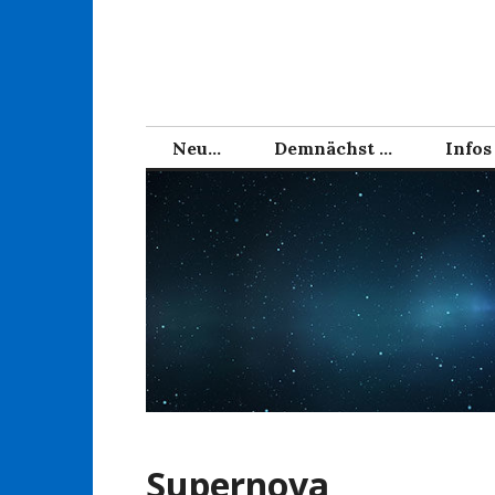
Zum
Inhalt
springen
Neu…
Demnächst …
Infos
Supernova