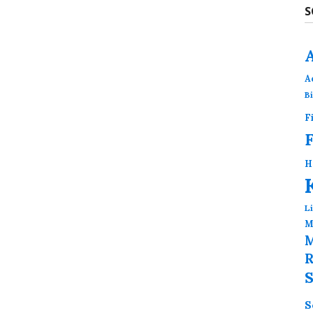
S
A
B
F
H
L
M
M
R
S
S