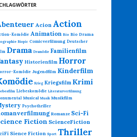
CHLAGWÖRTER
Action
Abenteuer
Acion
Animation
Bio Drama
ction-Komödie
Bio
Comicverfilmung
Deutscher
iographie
Biopic
Drama
Familienfilm
ilm
Dramödie
Horror
Fantasy
Historienfilm
Kinderfilm
Jugendfilm
orror-Komödie
Komödie
Krimi
Kriegsfilm
Krieg
Liebeskomödie
iebesfilm
Literaturverfilmung
Musikfilm
onumental
Musical
Musik
ystery
Psychothriller
omanverfilmung
Sci-Fi
Romanze
cience Fiction
ScienceFiction
Thriller
Sience Fiction
ciFi
Sport