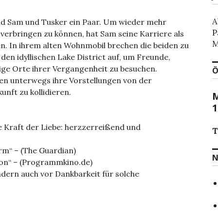
A
nd Sam und Tusker ein Paar. Um wieder mehr
P
verbringen zu können, hat Sam seine Karriere als
M
n. In ihrem alten Wohnmobil brechen die beiden zu
 den idyllischen Lake District auf, um Freunde,
ige Orte ihrer Vergangenheit zu besuchen.
Ö
nen unterwegs ihre Vorstellungen von der
nft zu kollidieren.
M
1
e Kraft der Liebe: herzzerreißend und
T
orm“ – (The Guardian)
N
tion“ – (Programmkino.de)
ndern auch vor Dankbarkeit für solche