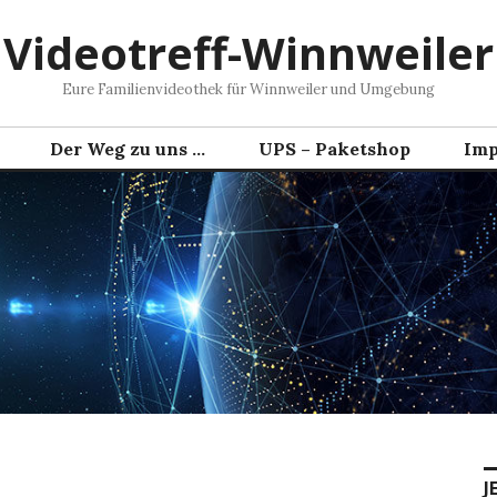
Videotreff-Winnweiler
Eure Familienvideothek für Winnweiler und Umgebung
Der Weg zu uns …
UPS – Paketshop
Imp
J