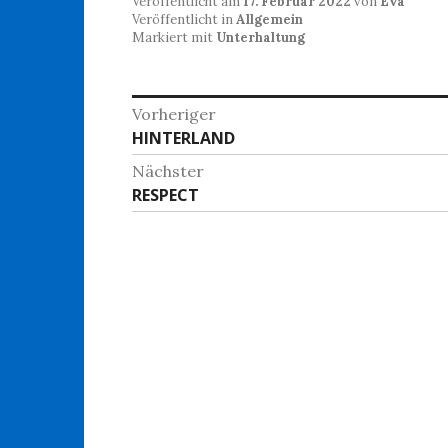
Veröffentlicht am
17. Februar 2022
von
Eva
Veröffentlicht in
Allgemein
Markiert mit
Unterhaltung
Beitragsnavigation
Vorheriger
Vorheriger
HINTERLAND
Beitrag:
Nächster
Nächster
RESPECT
Beitrag: