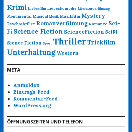
Krimi
Liebeskomödie
Liebesfilm
Literaturverfilmung
Mystery
Musikfilm
Monumental
Musical
Musik
Romanverfilmung
Sci-
Psychothriller
Romanze
Science Fiction
Fi
ScienceFiction
SciFi
Thriller
Trickfilm
Sience Fiction
Sport
Unterhaltung
Western
META
Anmelden
Eintrags-Feed
Kommentar-Feed
WordPress.org
ÖFFNUNGSZEITEN UND TELEFON