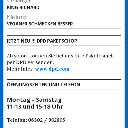
Beitragsnavigation
Vorheriger
Vorheriger
KING RICHARD
Beitrag:
Nächster
Nächster
VEGANER SCHMECKEN BESSER
Beitrag:
JETZT NEU !!! DPD PAKETSCHOP
Ab sofort können Sie bei uns Ihre Pakete auch
per
DPD
versenden.
Mehr Infos:
www.dpd.com
ÖFFNUNGSZEITEN UND TELEFON
Montag – Samstag
11-13 und 15-18 Uhr
Telefon: 06302 / 982605