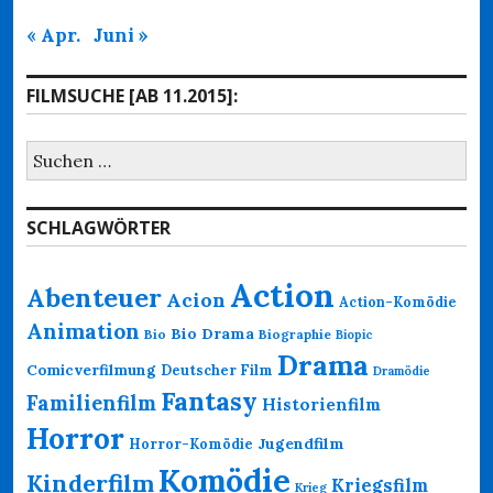
« Apr.
Juni »
FILMSUCHE [AB 11.2015]:
Suchen
nach:
SCHLAGWÖRTER
Action
Abenteuer
Acion
Action-Komödie
Animation
Bio Drama
Bio
Biographie
Biopic
Drama
Comicverfilmung
Deutscher Film
Dramödie
Fantasy
Familienfilm
Historienfilm
Horror
Jugendfilm
Horror-Komödie
Komödie
Kinderfilm
Kriegsfilm
Krieg