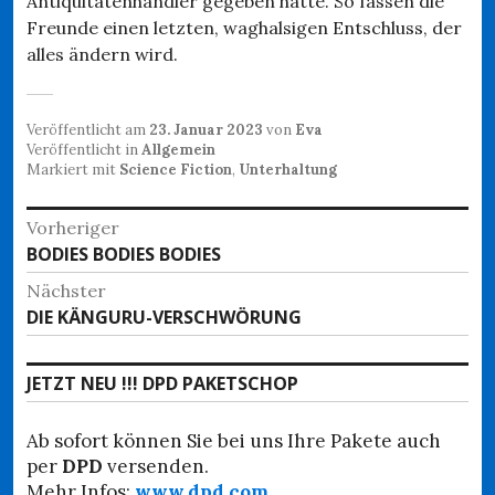
Antiquitätenhändler gegeben hatte. So fassen die
Freunde einen letzten, waghalsigen Entschluss, der
alles ändern wird.
Veröffentlicht am
23. Januar 2023
von
Eva
Veröffentlicht in
Allgemein
Markiert mit
Science Fiction
,
Unterhaltung
Beitragsnavigation
Vorheriger
Vorheriger
BODIES BODIES BODIES
Beitrag:
Nächster
Nächster
DIE KÄNGURU-VERSCHWÖRUNG
Beitrag:
JETZT NEU !!! DPD PAKETSCHOP
Ab sofort können Sie bei uns Ihre Pakete auch
per
DPD
versenden.
Mehr Infos:
www.dpd.com