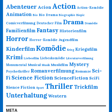
Action
Abenteuer
Acion
Action-Komödie
Animation
Bio Drama
Bio
Biographie
Biopic
Drama
Comicverfilmung
Deutscher Film
Dramödie
Fantasy
Familienfilm
Historienfilm
Horror
Jugendfilm
Horror-Komödie
Komödie
Kinderfilm
Kriegsfilm
Krieg
Krimi
Liebeskomödie
Liebesfilm
Literaturverfilmung
Mystery
Musikfilm
Monumental
Musical
Musik
Romanverfilmung
Sci-
Psychothriller
Romanze
Science Fiction
Fi
ScienceFiction
SciFi
Thriller
Trickfilm
Sience Fiction
Sport
Unterhaltung
Western
META