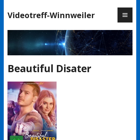
Zum
PR
Inhalt
Videotreff-Winnweiler
ME
springen
Beautiful Disater