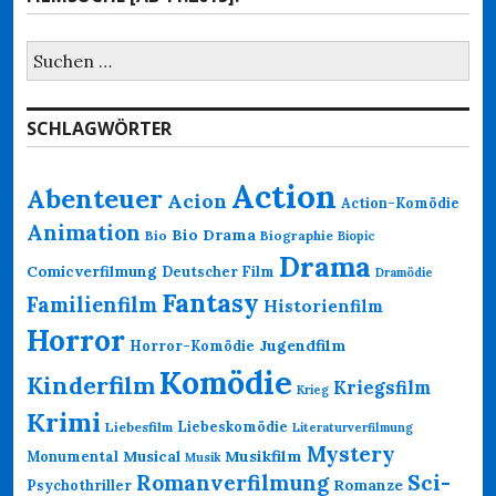
Suchen
nach:
SCHLAGWÖRTER
Action
Abenteuer
Acion
Action-Komödie
Animation
Bio Drama
Bio
Biographie
Biopic
Drama
Comicverfilmung
Deutscher Film
Dramödie
Fantasy
Familienfilm
Historienfilm
Horror
Jugendfilm
Horror-Komödie
Komödie
Kinderfilm
Kriegsfilm
Krieg
Krimi
Liebeskomödie
Liebesfilm
Literaturverfilmung
Mystery
Musikfilm
Monumental
Musical
Musik
Romanverfilmung
Sci-
Psychothriller
Romanze