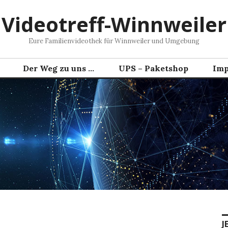
Videotreff-Winnweiler
Eure Familienvideothek für Winnweiler und Umgebung
Der Weg zu uns …
UPS – Paketshop
Imp
J