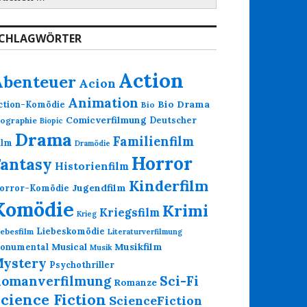
ach:
CHLAGWÖRTER
Action
Abenteuer
Acion
Animation
Bio Drama
ction-Komödie
Bio
Comicverfilmung
Deutscher
iographie
Biopic
Drama
Familienfilm
ilm
Dramödie
Horror
Fantasy
Historienfilm
Kinderfilm
Jugendfilm
orror-Komödie
Komödie
Krimi
Kriegsfilm
Krieg
Liebeskomödie
iebesfilm
Literaturverfilmung
Musikfilm
onumental
Musical
Musik
ystery
Psychothriller
omanverfilmung
Sci-Fi
Romanze
cience Fiction
ScienceFiction