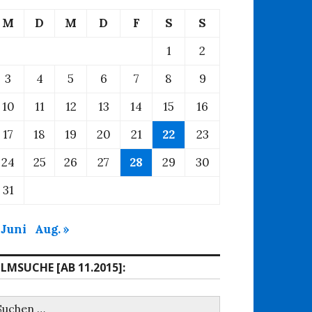
M
D
M
D
F
S
S
1
2
3
4
5
6
7
8
9
10
11
12
13
14
15
16
17
18
19
20
21
22
23
24
25
26
27
28
29
30
31
 Juni
Aug. »
ILMSUCHE [AB 11.2015]:
uchen