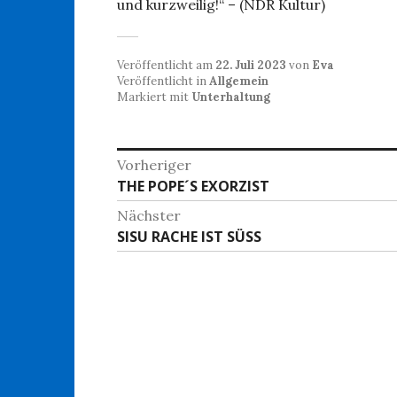
und kurzweilig!“ – (NDR Kultur)
Veröffentlicht am
22. Juli 2023
von
Eva
Veröffentlicht in
Allgemein
Markiert mit
Unterhaltung
Beitragsnavigation
Vorheriger
Vorheriger
THE POPE´S EXORZIST
Beitrag:
Nächster
Nächster
SISU RACHE IST SÜSS
Beitrag: