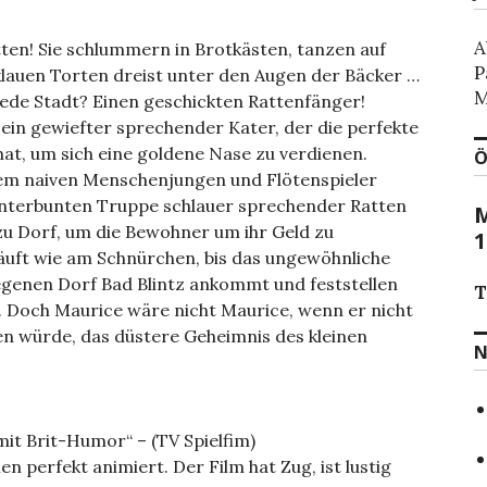
A
tten! Sie schlummern in Brotkästen, tanzen auf
P
klauen Torten dreist unter den Augen der Bäcker …
M
jede Stadt? Einen geschickten Rattenfänger!
 ein gewiefter sprechender Kater, der die perfekte
at, um sich eine goldene Nase zu verdienen.
Ö
m naiven Menschenjungen und Flötenspieler
unterbunten Truppe schlauer sprechender Ratten
M
 zu Dorf, um die Bewohner um ihr Geld zu
1
 läuft wie am Schnürchen, bis das ungewöhnliche
genen Dorf Bad Blintz ankommt und feststellen
T
t. Doch Maurice wäre nicht Maurice, wenn er nicht
en würde, das düstere Geheimnis des kleinen
N
 mit Brit-Humor“ – (TV Spielfim)
n perfekt animiert. Der Film hat Zug, ist lustig