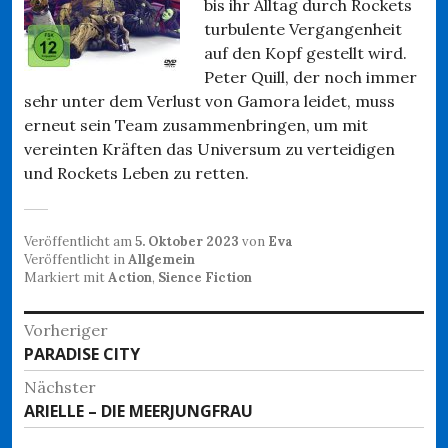
bis ihr Alltag durch Rockets
turbulente Vergangenheit
auf den Kopf gestellt wird.
Peter Quill, der noch immer
sehr unter dem Verlust von Gamora leidet, muss
erneut sein Team zusammenbringen, um mit
vereinten Kräften das Universum zu verteidigen
und Rockets Leben zu retten.
Veröffentlicht am
5. Oktober 2023
von
Eva
Veröffentlicht in
Allgemein
Markiert mit
Action
,
Sience Fiction
Beitragsnavigation
Vorheriger
Vorheriger
PARADISE CITY
Beitrag:
Nächster
Nächster
ARIELLE – DIE MEERJUNGFRAU
Beitrag: