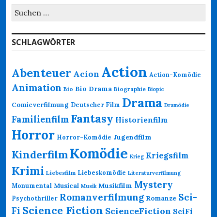
Suchen
nach:
SCHLAGWÖRTER
Action
Abenteuer
Acion
Action-Komödie
Animation
Bio Drama
Bio
Biographie
Biopic
Drama
Comicverfilmung
Deutscher Film
Dramödie
Fantasy
Familienfilm
Historienfilm
Horror
Jugendfilm
Horror-Komödie
Komödie
Kinderfilm
Kriegsfilm
Krieg
Krimi
Liebeskomödie
Liebesfilm
Literaturverfilmung
Mystery
Musikfilm
Monumental
Musical
Musik
Romanverfilmung
Sci-
Psychothriller
Romanze
Science Fiction
Fi
ScienceFiction
SciFi