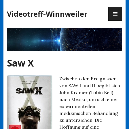
Zum
PR
Inhalt
Videotreff-Winnweiler
ME
springen
Saw X
Zwischen den Ereignissen
von SAW I und II begibt sich
John Kramer (Tobin Bell)
nach Mexiko, um sich einer
experimentellen
medizinischen Behandlung
zu unterziehen. Die
Hoffnung auf eine