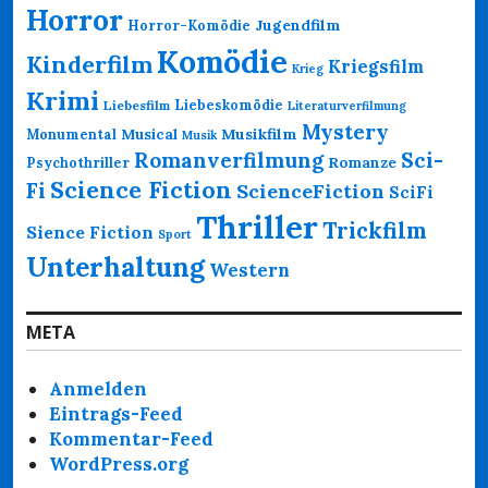
Horror
Jugendfilm
Horror-Komödie
Komödie
Kinderfilm
Kriegsfilm
Krieg
Krimi
Liebeskomödie
Liebesfilm
Literaturverfilmung
Mystery
Musikfilm
Monumental
Musical
Musik
Romanverfilmung
Sci-
Psychothriller
Romanze
Science Fiction
Fi
ScienceFiction
SciFi
Thriller
Trickfilm
Sience Fiction
Sport
Unterhaltung
Western
META
Anmelden
Eintrags-Feed
Kommentar-Feed
WordPress.org