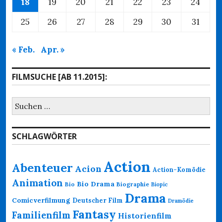
18
19
20
21
22
23
24
25
26
27
28
29
30
31
« Feb.
Apr. »
FILMSUCHE [AB 11.2015]:
Suchen
nach:
SCHLAGWÖRTER
Action
Abenteuer
Acion
Action-Komödie
Animation
Bio Drama
Bio
Biographie
Biopic
Drama
Comicverfilmung
Deutscher Film
Dramödie
Fantasy
Familienfilm
Historienfilm