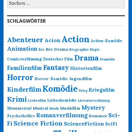
Suchen
nach:
SCHLAGWÖRTER
Action
Abenteuer
Acion
Action-Komödie
Animation
Bio Drama
Bio
Biographie
Biopic
Drama
Comicverfilmung
Deutscher Film
Dramödie
Fantasy
Familienfilm
Historienfilm
Horror
Jugendfilm
Horror-Komödie
Komödie
Kinderfilm
Kriegsfilm
Krieg
Krimi
Liebeskomödie
Liebesfilm
Literaturverfilmung
Mystery
Musikfilm
Monumental
Musical
Musik
Romanverfilmung
Sci-
Psychothriller
Romanze
Science Fiction
Fi
ScienceFiction
SciFi