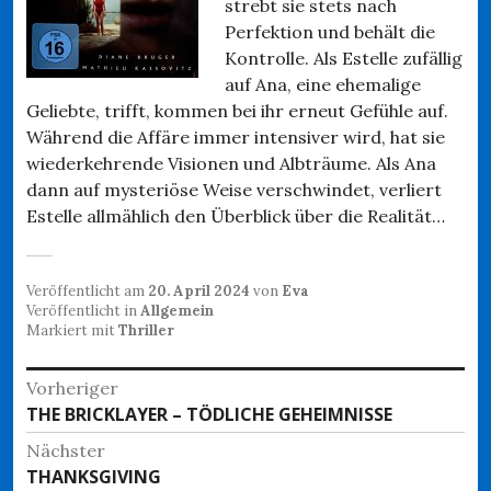
strebt sie stets nach
Perfektion und behält die
Kontrolle. Als Estelle zufällig
auf Ana, eine ehemalige
Geliebte, trifft, kommen bei ihr erneut Gefühle auf.
Während die Affäre immer intensiver wird, hat sie
wiederkehrende Visionen und Albträume. Als Ana
dann auf mysteriöse Weise verschwindet, verliert
Estelle allmählich den Überblick über die Realität…
Veröffentlicht am
20. April 2024
von
Eva
Veröffentlicht in
Allgemein
Markiert mit
Thriller
Beitragsnavigation
Vorheriger
Vorheriger
THE BRICKLAYER – TÖDLICHE GEHEIMNISSE
Beitrag:
Nächster
Nächster
THANKSGIVING